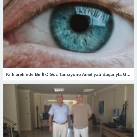
Kırklareli’nde Bir İlk: Göz Tansiyonu Ameliyatı Başarıyla Gerçekleştirildi