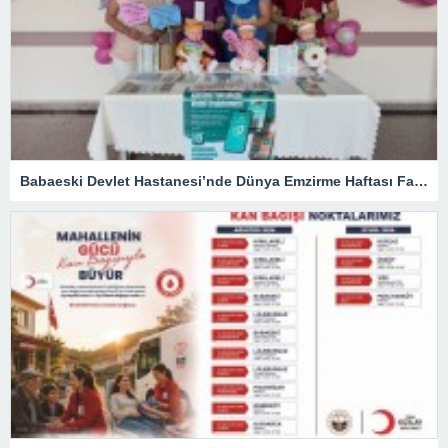
Babaeski Devlet Hastanesi’nde Dünya Emzirme Haftası Farkındalığı