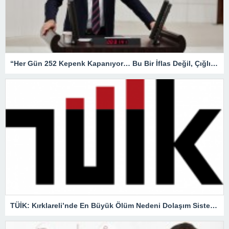
“Her Gün 252 Kepenk Kapanıyor… Bu Bir İflas Değil, Çığlıktır!”
TÜİK: Kırklareli’nde En Büyük Ölüm Nedeni Dolaşım Sistemi Hastalıkları