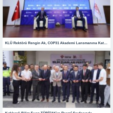
KLÜ Rektörü Rengin Ak, COP31 Akademi Lansmanına Katıldı
Kırklareli Bilim Fuarı TÜBİTAK’ın Resmî Sayfasında