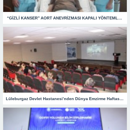
“GİZLİ KANSER” AORT ANEVRİZMASI KAPALI YÖNTEMLE TEDAVİ EDİLDİ
Lüleburgaz Devlet Hastanesi’nden Dünya Emzirme Haftası Katılımı