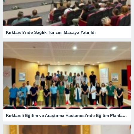
Kırklareli’nde Sağlık Turizmi Masaya Yatırıldı
Kırklareli Eğitim ve Araştırma Hastanesi’nde Eğitim Planlaması Masaya Yatırıldı