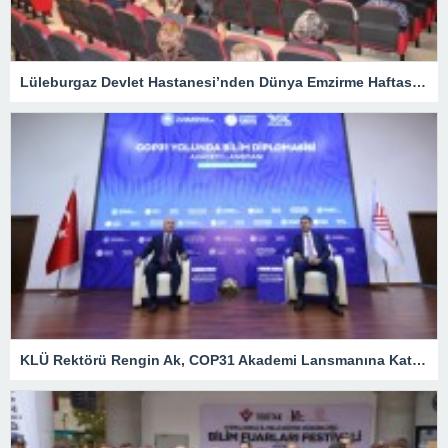
Lüleburgaz Devlet Hastanesi’nden Dünya Emzirme Haftası Katılımı
KLÜ Rektörü Rengin Ak, COP31 Akademi Lansmanına Katıldı