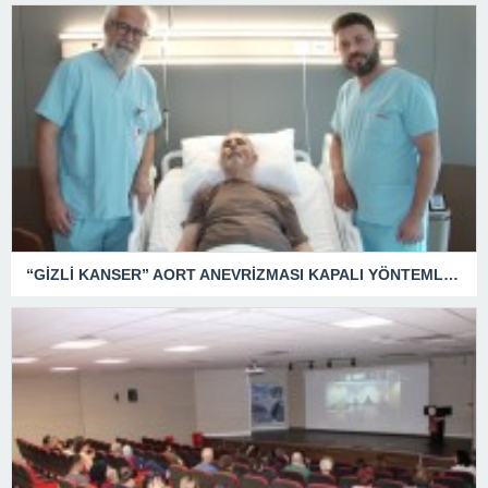
“GİZLİ KANSER” AORT ANEVRİZMASI KAPALI YÖNTEMLE TEDAVİ EDİLDİ