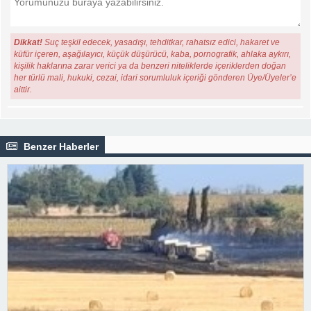
Dikkat!
Suç teşkil edecek, yasadışı, tehditkar, rahatsız edici, hakaret ve
küfür içeren, aşağılayıcı, küçük düşürücü, kaba, pornografik, ahlaka aykırı,
kişilik haklarına zarar verici ya da benzeri niteliklerde içeriklerden doğan
her türlü mali, hukuki, cezai, idari sorumluluk içeriği gönderen Üye/Üyeler’e
aittir.
Benzer Haberler