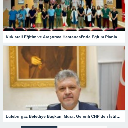
Kırklareli Eğitim ve Araştırma Hastanesi’nde Eğitim Planlaması Masaya Yatırıldı
Lüleburgaz Belediye Başkanı Murat Gerenli CHP’den İstifa Etti