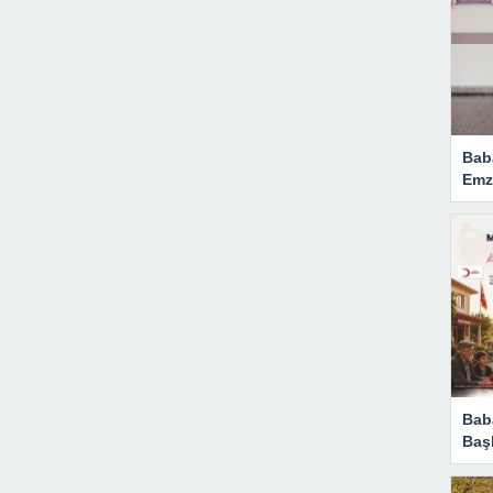
Bab
Emzi
Baba
Başl