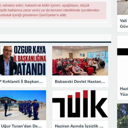
, rahatsız edici, hakaret ve küfür içeren, aşağılayıcı, küçük
şilik haklarına zarar verici ya da benzeri niteliklerde içeriklerden
rumluluk içeriği gönderen Üye/Üyeler’e aittir.
Val
Güve
CHP Kırklareli İl Başkanlığına Özgür Kaya Atandı
Babaeski Devlet Hastanesi Personeli Bebek Dostu Sempozyumunda
Hazi
Yüz
Vali Uğur Turan’dan Demirköy’de Sahil Güvenlik Ziyareti
Haziran Ayında İşsizlik Geriledi: Oran Yüzde 7,6’ya Düştü