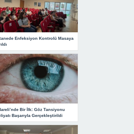
tanede Enfeksiyon Kontrolü Masaya
rıldı
lareli’nde Bir İlk: Göz Tansiyonu
iyatı Başarıyla Gerçekleştirildi