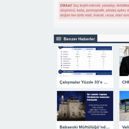
Dikkat!
Suç teşkil edecek, yasadışı, tehditkar
düşürücü, kaba, pornografik, ahlaka aykırı, ki
doğan her türlü mali, hukuki, cezai, idari so
Benzer Haberler
Çalışmalar Yüzde 33’e Ulaştı
Babaeski Müftülüğü’nden Kıble Tartışmalarına Resmi Yanıt