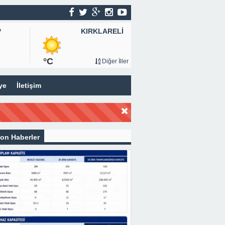
KIRKLARELİ
P
°C
Diğer İller
ye
İletişim
on Haberler