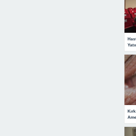
Has
Yatı
Kırk
Amel