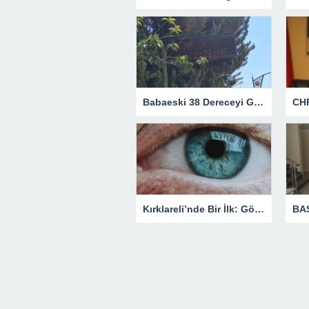
Babaeski 38 Dereceyi Gördü! Kavurucu Sıcaklar Etkisini Artırıyor
Kırklareli’nde Bir İlk: Göz Tansiyonu Ameliyatı Başarıyla Gerçekleştirildi