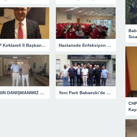
Bab
Sıca
CHP Kırklareli İl Başkanlığına Özgür Kaya Görevlendirildi
Hastanede Enfeksiyon Kontrolü Masaya Yatırıldı
BASIN DANIŞMANIMIZ DEĞİLDİR!
Yeni Parti Babaeski’de Resmen Kuruldu
CHP 
Kaya