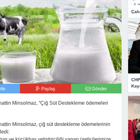
Çalı
CHP 
Kay
tle
Paylaş
Gönder
ahattin Minsolmaz, “Çiğ Süt Destekleme ödemeleri
lahattin Minsolmaz, çiğ süt destekleme ödemelerinin
ledi:
aş ve küçükbaş yetiştiriciliği yapan üreticilerimize