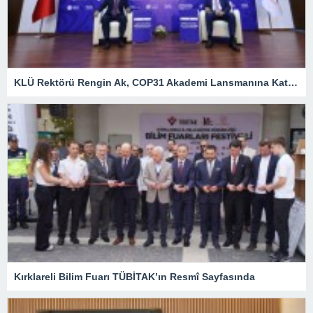
KLÜ Rektörü Rengin Ak, COP31 Akademi Lansmanına Katıldı
Kırklareli Bilim Fuarı TÜBİTAK’ın Resmî Sayfasında