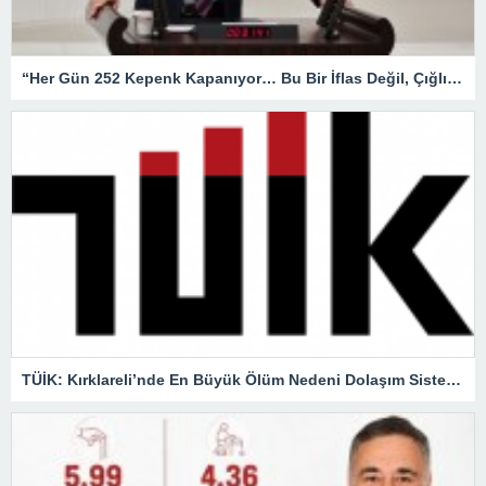
“Her Gün 252 Kepenk Kapanıyor… Bu Bir İflas Değil, Çığlıktır!”
TÜİK: Kırklareli’nde En Büyük Ölüm Nedeni Dolaşım Sistemi Hastalıkları