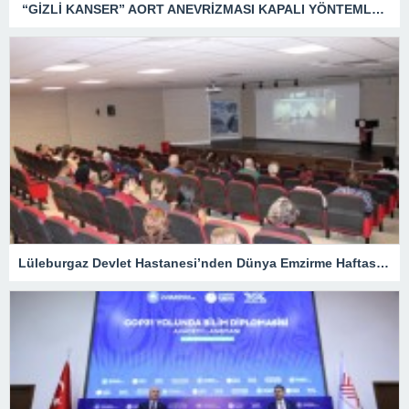
“GİZLİ KANSER” AORT ANEVRİZMASI KAPALI YÖNTEMLE TEDAVİ EDİLDİ
Lüleburgaz Devlet Hastanesi’nden Dünya Emzirme Haftası Katılımı