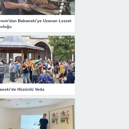
urum’dan Babaeski’ye Uzanan Lezzet
culuğu
aeski’de Hüzünlü Veda