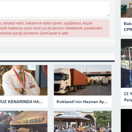
, rahatsız edici, hakaret ve küfür içeren, aşağılayıcı, küçük
Bab
şilik haklarına zarar verici ya da benzeri niteliklerde içeriklerden
CPR
rumluluk içeriği gönderen Üye/Üyeler’e aittir.
13 Y
Açı
HAVUZ KENARINDA HAYAT KURTARAN 9 GÜVENLİK KURALI
Kırklareli’nin Haziran Ayı İhracatı 17,2 Milyon Dolar Olarak Gerçekleşti