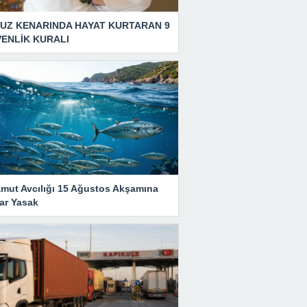
UZ KENARINDA HAYAT KURTARAN 9
ENLİK KURALI
amut Avcılığı 15 Ağustos Akşamına
ar Yasak