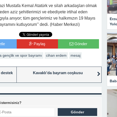
zi Mustafa Kemal Atatürk ve silah arkadaşları olmak
 eden aziz şehitlerimizi ve ebediyete irtihal eden
gıyla anıyor; tüm gençlerimiz ve halkımızın 19 Mayıs
Erz
Yol
ayramını kutluyorum’’ dedi. (Haber Merkezi)
tle
Paylaş
Gönder
a gençlik ve spor bayramı
cihan erdem
mesaj
 destek
Kavaklı’da bayram coşkusu
Bab
 istermisiniz?