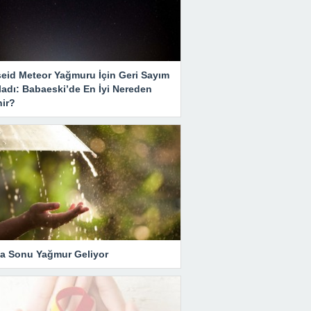
seid Meteor Yağmuru İçin Geri Sayım
ladı: Babaeski’de En İyi Nereden
nir?
ta Sonu Yağmur Geliyor