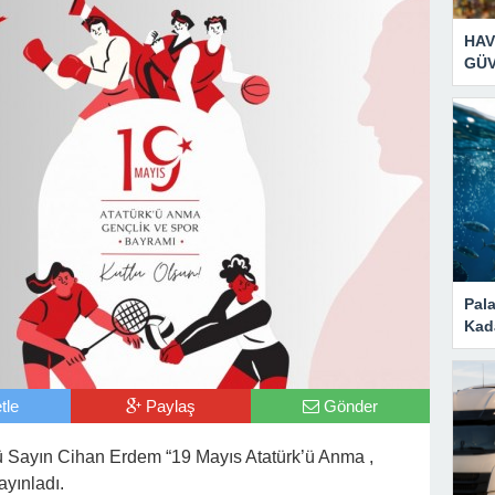
HAV
GÜV
Pal
Kad
tle
Paylaş
Gönder
rü Sayın Cihan Erdem “19 Mayıs Atatürk’ü Anma ,
ayınladı.