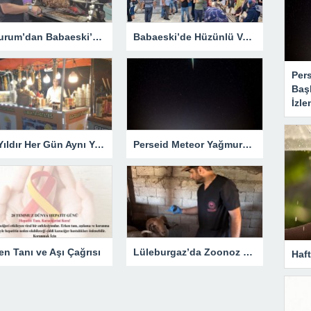
Erzurum’dan Babaeski’ye Uzanan Lezzet Yolculuğu
Babaeski’de Hüzünlü Veda
Per
Baş
İzle
13 Yıldır Her Gün Aynı Yerde Tezgâh Açıyor
Perseid Meteor Yağmuru İçin Geri Sayım Başladı: Babaeski’de En İyi Nereden İzlenir?
en Tanı ve Aşı Çağrısı
Lüleburgaz’da Zoonoz Hastalıklara Karşı Aşılama Seferberliği
Haf