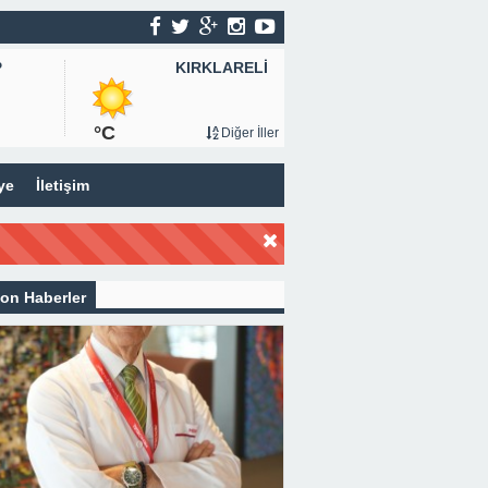
KIRKLARELİ
P
°C
Diğer İller
ye
İletişim
on Haberler