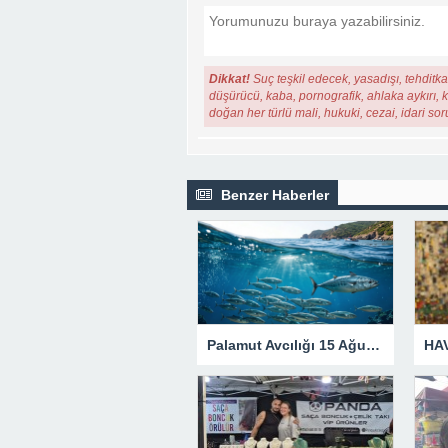
Dikkat!
Suç teşkil edecek, yasadışı, tehditkar
düşürücü, kaba, pornografik, ahlaka aykırı, ki
doğan her türlü mali, hukuki, cezai, idari so
Benzer Haberler
Palamut Avcılığı 15 Ağustos Akşamına Kadar Yasak