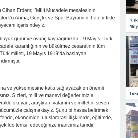
ü Cihan Erdem; ‘’Millî Mücadele meşalesinin
tatürk’ü Anma, Gençlik ve Spor Bayramı’nı hep birlikte
Kırk
yecanı içerisindeyiz.
Mily
n büyük gurur ve övünç kaynağımızdır. 19 Mayıs, Türk
adele kararlılığının ve bükülmez cesaretinin tüm
Türk milleti, 19 Mayıs 1919’da başlayan
dırmıştır.
sına ve yükselmesine katkı sağlayacak en önemli
Tek
sınız. Sizleri, milli ve manevi değerlerimizle
aklı, okuyan, araştıran, vatanını ve milletini seven
r gücümüzle çalışmaktayız. Şunu bilhassa belirtmek
, fende, ekonomide, uluslararası ilişkilerde, eğitimde,
şekilde temsil edeceğinize inancımız tamdır.