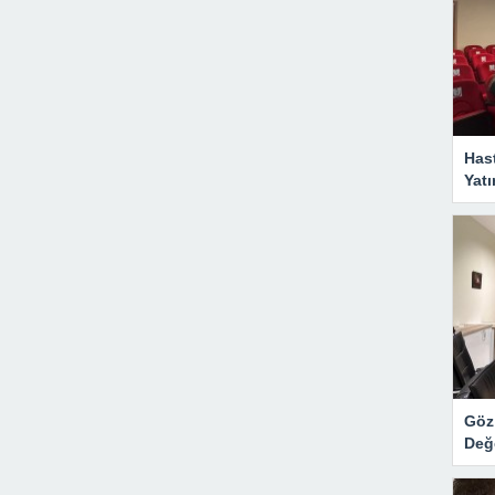
Has
Yatı
Göz 
Değ