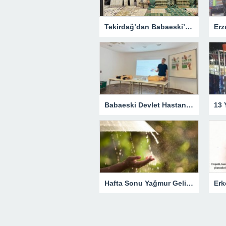
Tekirdağ’dan Babaeski’ye Uzanan Emek
Babaeski Devlet Hastanesi Personeline CPR ve Temel Yaşam Desteği Eğitimi
Hafta Sonu Yağmur Geliyor
Erk