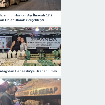
lareli’nin Haziran Ayı İhracatı 17,2
on Dolar Olarak Gerçekleşti
irdağ’dan Babaeski’ye Uzanan Emek