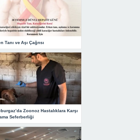
n Tanı ve Aşı Çağrısı
eburgaz’da Zoonoz Hastalıklara Karşı
ama Seferberliği