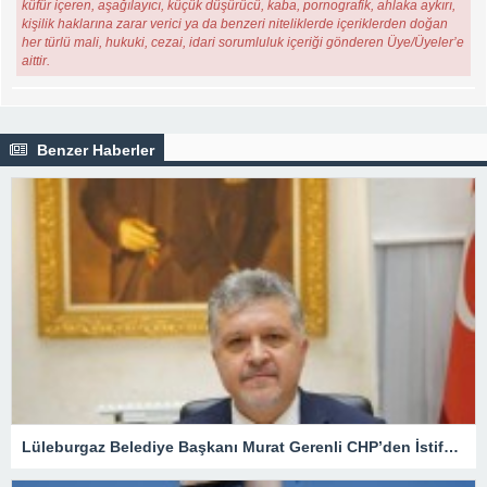
küfür içeren, aşağılayıcı, küçük düşürücü, kaba, pornografik, ahlaka aykırı,
kişilik haklarına zarar verici ya da benzeri niteliklerde içeriklerden doğan
her türlü mali, hukuki, cezai, idari sorumluluk içeriği gönderen Üye/Üyeler’e
aittir.
Benzer Haberler
Lüleburgaz Belediye Başkanı Murat Gerenli CHP’den İstifa Etti