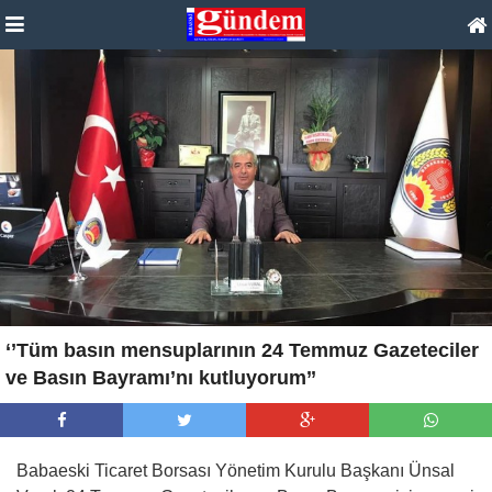
‘’Tüm basın mensuplarının 24 Temmuz Gazeteciler
ve Basın Bayramı’nı kutluyorum’’
Babaeski Ticaret Borsası Yönetim Kurulu Başkanı Ünsal