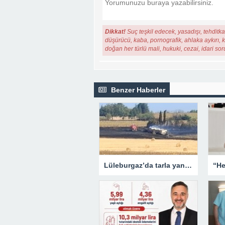
Dikkat!
Suç teşkil edecek, yasadışı, tehditkar
düşürücü, kaba, pornografik, ahlaka aykırı, ki
doğan her türlü mali, hukuki, cezai, idari so
Benzer Haberler
Lüleburgaz’da tarla yangını: Alevler rüzgarın etkisiyle yayıldı