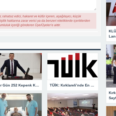
, rahatsız edici, hakaret ve küfür içeren, aşağılayıcı, küçük
şilik haklarına zarar verici ya da benzeri niteliklerde içeriklerden
rumluluk içeriği gönderen Üye/Üyeler’e aittir.
KLÜ
Lan
“Her Gün 252 Kepenk Kapanıyor… Bu Bir İflas Değil, Çığlıktır!”
TÜİK: Kırklareli’nde En Büyük Ölüm Nedeni Dolaşım Sistemi Hastalıkları
Kırk
Say