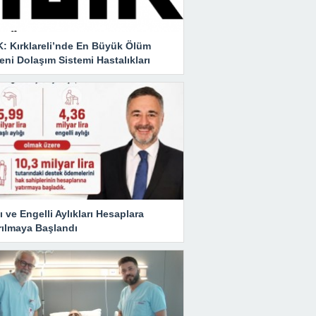
K: Kırklareli’nde En Büyük Ölüm
ni Dolaşım Sistemi Hastalıkları
ı ve Engelli Aylıkları Hesaplara
rılmaya Başlandı