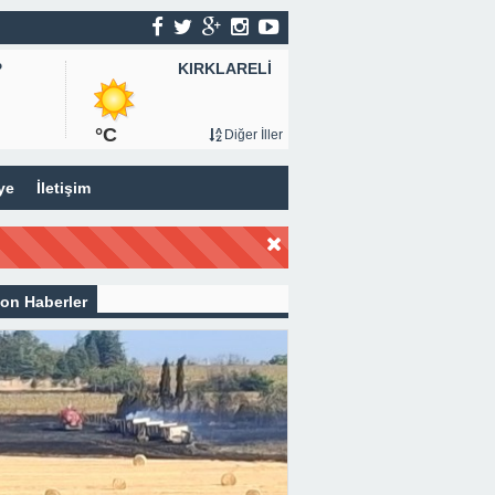
KIRKLARELİ
P
°C
Diğer İller
ye
İletişim
on Haberler