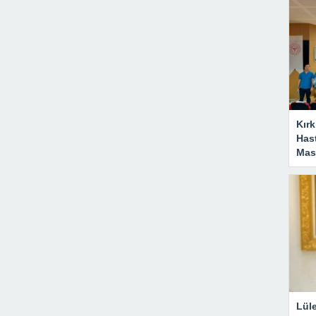
Kırk
Has
Masa
Lül