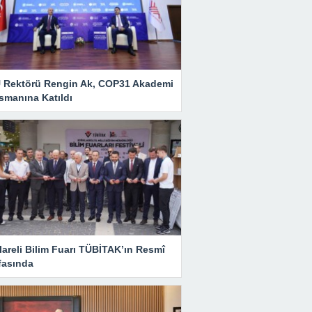
 Rektörü Rengin Ak, COP31 Akademi
smanına Katıldı
lareli Bilim Fuarı TÜBİTAK’ın Resmî
fasında