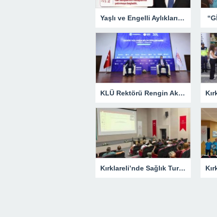
Yaşlı ve Engelli Aylıkları Hesaplara Yatırılmaya Başlandı
KLÜ Rektörü Rengin Ak, COP31 Akademi Lansmanına Katıldı
Kırklareli’nde Sağlık Turizmi Masaya Yatırıldı