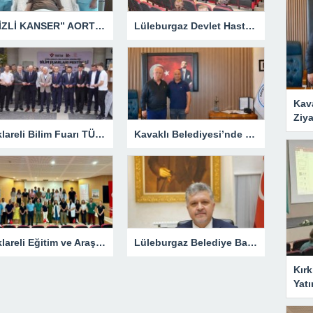
“GİZLİ KANSER” AORT ANEVRİZMASI KAPALI YÖNTEMLE TEDAVİ EDİLDİ
Lüleburgaz Devlet Hastanesi’nden Dünya Emzirme Haftası Katılımı
Kav
Ziya
Kırklareli Bilim Fuarı TÜBİTAK’ın Resmî Sayfasında
Kavaklı Belediyesi’nde Fahri Özkan Ziyareti
Kırklareli Eğitim ve Araştırma Hastanesi’nde Eğitim Planlaması Masaya Yatırıldı
Lüleburgaz Belediye Başkanı Murat Gerenli CHP’den İstifa Etti
Kırk
Yatı