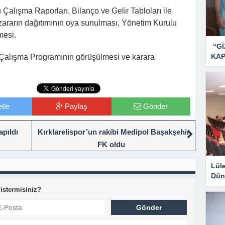
 Çalışma Raporları, Bilanço ve Gelir Tabloları ile
r-zararın dağıtımının oya sunulması, Yönetim Kurulu
mesi.
“Gİ
KAP
ık Çalışma Programının görüşülmesi ve karara
tle
Paylaş
Gönder
apıldı
Kırklarelispor’un rakibi Medipol Başakşehir
FK oldu
Lül
Dün
 istermisiniz?