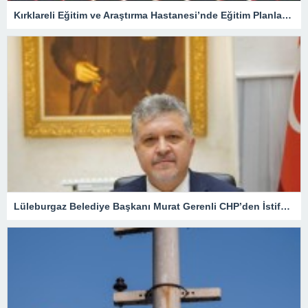
Kırklareli Eğitim ve Araştırma Hastanesi’nde Eğitim Planlaması Masaya Yatırıldı
Lüleburgaz Belediye Başkanı Murat Gerenli CHP’den İstifa Etti