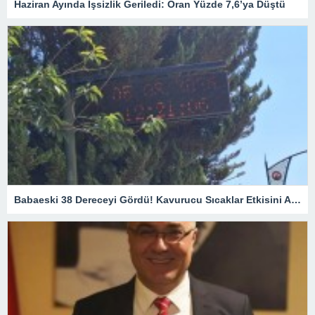
Haziran Ayında İşsizlik Geriledi: Oran Yüzde 7,6’ya Düştü
Babaeski 38 Dereceyi Gördü! Kavurucu Sıcaklar Etkisini Artırıyor