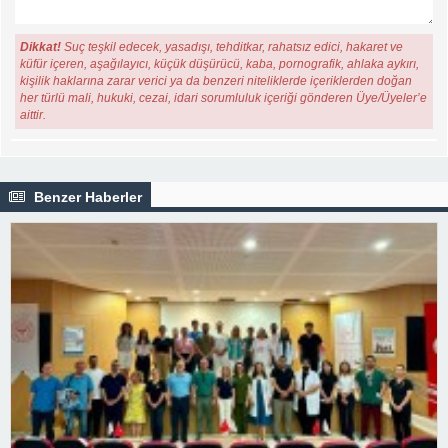
Dikkat!
Suç teşkil edecek, yasadışı, tehditkar, rahatsız edici, hakaret ve
küfür içeren, aşağılayıcı, küçük düşürücü, kaba, pornografik, ahlaka aykırı,
kişilik haklarına zarar verici ya da benzeri niteliklerde içeriklerden doğan
her türlü mali, hukuki, cezai, idari sorumluluk içeriği gönderen Üye/Üyeler’e
aittir.
Benzer Haberler