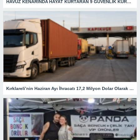
HAVUZ KENARINDA HAYAT KURTARAN 9 GÜVENLİK KURALI
Kırklareli’nin Haziran Ayı İhracatı 17,2 Milyon Dolar Olarak Gerçekleşti