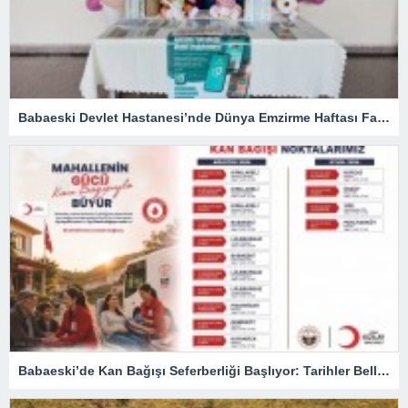
Babaeski Devlet Hastanesi’nde Dünya Emzirme Haftası Farkındalığı
Babaeski’de Kan Bağışı Seferberliği Başlıyor: Tarihler Belli Oldu