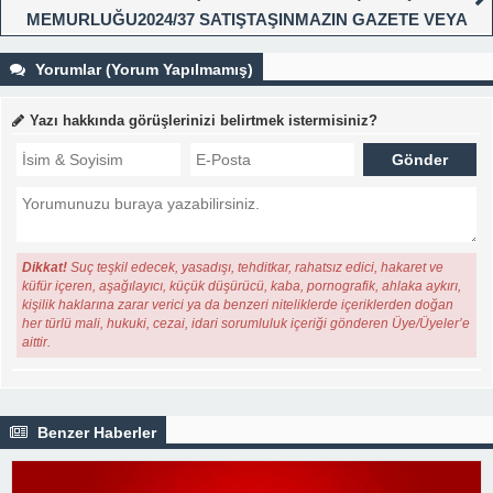
MEMURLUĞU2024/37 SATIŞTAŞINMAZIN GAZETE VEYA
İNTERNET HABER SİTESİ İLANI
Yorumlar (Yorum Yapılmamış)
Yazı hakkında görüşlerinizi belirtmek istermisiniz?
Dikkat!
Suç teşkil edecek, yasadışı, tehditkar, rahatsız edici, hakaret ve
küfür içeren, aşağılayıcı, küçük düşürücü, kaba, pornografik, ahlaka aykırı,
kişilik haklarına zarar verici ya da benzeri niteliklerde içeriklerden doğan
her türlü mali, hukuki, cezai, idari sorumluluk içeriği gönderen Üye/Üyeler’e
aittir.
Benzer Haberler