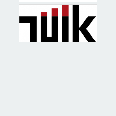
Haziran Ayında İşsizlik Geriledi: Oran
Yüzde 7,6’ya Düştü
Babaeski 38 Dereceyi Gördü! Kavurucu