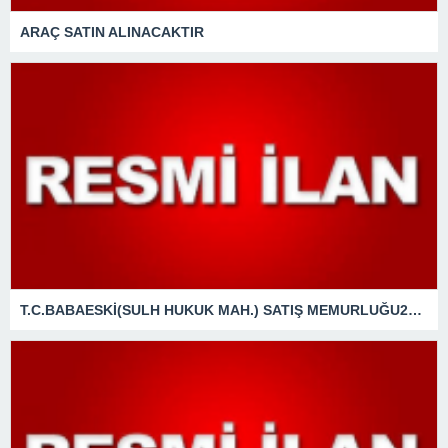
ARAÇ SATIN ALINACAKTIR
T.C.BABAESKİ(SULH HUKUK MAH.) SATIŞ MEMURLUĞU2025/3 SATIŞTAŞINMAZIN GAZETE VEYA İNTERNET HABER SİTESİ İLANI