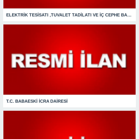
ELEKTRİK TESİSATI ,TUVALET TADİLATI VE İÇ CEPHE BAKIM ONARIMI İŞLERİ YAPTIRILACAKTIR
T.C. BABAESKİ İCRA DAİRESİ