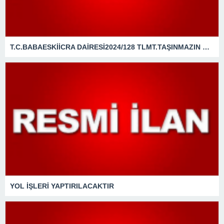
T.C.BABAESKİİCRA DAİRESİ2024/128 TLMT.TAŞINMAZIN GAZETE VEYA İNTERNET HABER SİTESİ İLANI
YOL İŞLERİ YAPTIRILACAKTIR