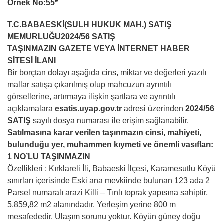
Örnek No:55*
T.C.
BABAESKİ
(SULH HUKUK MAH.) SATIŞ
MEMURLUĞU
2024/56 SATIŞ
TAŞINMAZIN GAZETE VEYA İNTERNET HABER
SİTESİ İLANI
Bir borçtan dolayı aşağıda cins, miktar ve değerleri yazılı
mallar satışa çıkarılmış olup mahcuzun ayrıntılı
görsellerine, artırmaya ilişkin şartlara ve ayrıntılı
açıklamalara
esatis.uyap.gov.tr
adresi üzerinden
2024/56
SATIŞ
sayılı dosya numarası ile erişim sağlanabilir.
Satılmasına karar verilen taşınmazın cinsi, mahiyeti,
bulunduğu yer, muhammen kıymeti ve önemli vasıfları:
1 NO’LU TAŞINMAZIN
Özellikleri : Kırklareli İli, Babaeski İlçesi, Karamesutlu Köyü
sınırları içerisinde Eski ana mevkiinde bulunan 123 ada 2
Parsel numaralı arazi Killi – Tınlı toprak yapısına sahiptir,
5.859,82 m2 alanındadır. Yerleşim yerine 800 m
mesafededir. Ulaşım sorunu yoktur. Köyün güney doğu