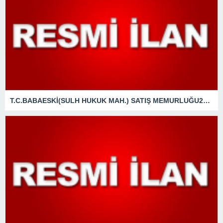
T.C.BABAESKİ(SULH HUKUK MAH.) SATIŞ MEMURLUĞU2025/77 SATIŞTAŞINMAZIN GAZETE VEYA İNTERNET HABER SİTESİ İLANI