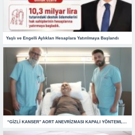
Yaşlı ve Engelli Aylıkları Hesaplara Yatırılmaya Başlandı
“GİZLİ KANSER” AORT ANEVRİZMASI KAPALI YÖNTEMLE TEDAVİ EDİLDİ