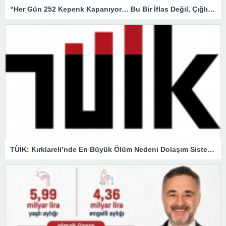
“Her Gün 252 Kepenk Kapanıyor… Bu Bir İflas Değil, Çığlıktır!”
TÜİK: Kırklareli’nde En Büyük Ölüm Nedeni Dolaşım Sistemi Hastalıkları