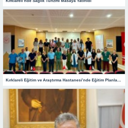
Kırklareli’nde Sağlık Turizmi Masaya Yatırıldı
Kırklareli Eğitim ve Araştırma Hastanesi’nde Eğitim Planlaması Masaya Yatırıldı