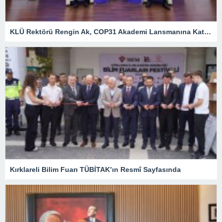
KLÜ Rektörü Rengin Ak, COP31 Akademi Lansmanına Katıldı
Kırklareli Bilim Fuarı TÜBİTAK’ın Resmî Sayfasında