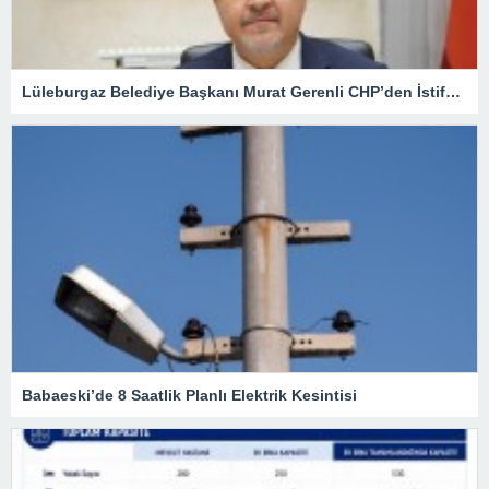
Lüleburgaz Belediye Başkanı Murat Gerenli CHP’den İstifa Etti
Babaeski’de 8 Saatlik Planlı Elektrik Kesintisi