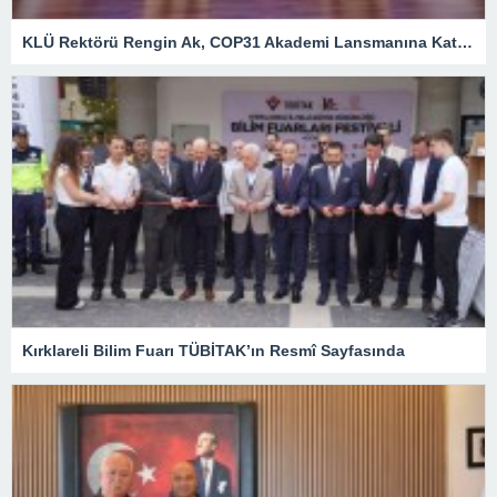
KLÜ Rektörü Rengin Ak, COP31 Akademi Lansmanına Katıldı
Kırklareli Bilim Fuarı TÜBİTAK’ın Resmî Sayfasında