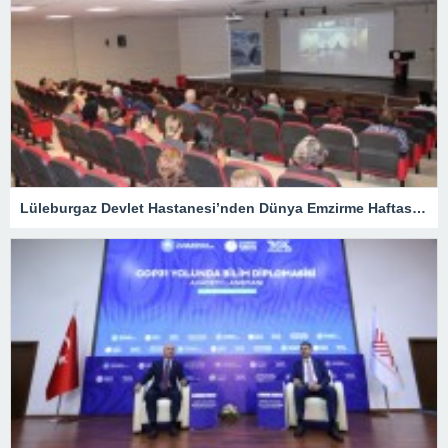
Lüleburgaz Devlet Hastanesi’nden Dünya Emzirme Haftası Katılımı