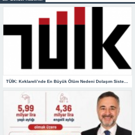
TÜİK: Kırklareli’nde En Büyük Ölüm Nedeni Dolaşım Sistemi Hastalıkları