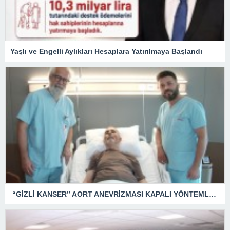
Yaşlı ve Engelli Aylıkları Hesaplara Yatırılmaya Başlandı
“GİZLİ KANSER” AORT ANEVRİZMASI KAPALI YÖNTEMLE TEDAVİ EDİLDİ