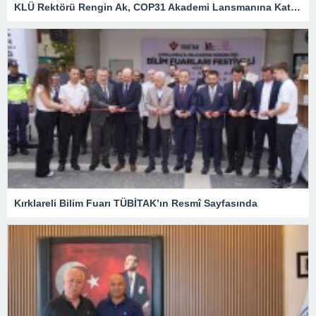
KLÜ Rektörü Rengin Ak, COP31 Akademi Lansmanına Katıldı
Kırklareli Bilim Fuarı TÜBİTAK’ın Resmî Sayfasında