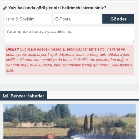
Yazı hakkında görüşlerinizi belirtmek istermisiniz?
Dikkat!
Suç teşkil edecek, yasadışı, tehditkar, rahatsız edici, hakaret ve
küfür içeren, aşağılayıcı, küçük düşürücü, kaba, pornografik, ahlaka aykırı,
kişilik haklarına zarar verici ya da benzeri niteliklerde içeriklerden doğan
her türlü mali, hukuki, cezai, idari sorumluluk içeriği gönderen Üye/Üyeler’e
aittir.
Benzer Haberler