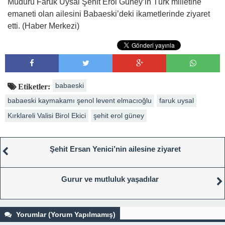
Müdürü Faruk Uysal Şehit Erol Güney’in Türk milletine
emaneti olan ailesini Babaeski’deki ikametlerinde ziyaret
etti. (Haber Merkezi)
babaeski
Etiketler:
babaeski kaymakamı şenol levent elmacıoğlu
faruk uysal
Kırklareli Valisi Birol Ekici
şehit erol güney
Şehit Ersan Yenici’nin ailesine ziyaret
Gurur ve mutluluk yaşadılar
Yorumlar (Yorum Yapılmamış)