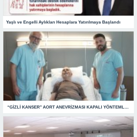
Yaşlı ve Engelli Aylıkları Hesaplara Yatırılmaya Başlandı
“GİZLİ KANSER” AORT ANEVRİZMASI KAPALI YÖNTEMLE TEDAVİ EDİLDİ