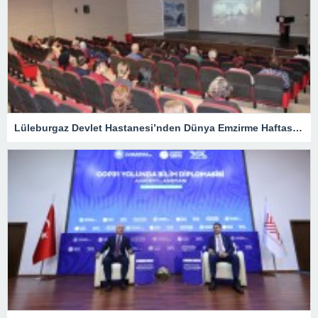
Lüleburgaz Devlet Hastanesi’nden Dünya Emzirme Haftası Katılımı