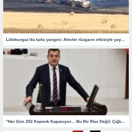
Lüleburgaz’da tarla yangını: Alevler rüzgarın etkisiyle yayıldı
“Her Gün 252 Kepenk Kapanıyor… Bu Bir İflas Değil, Çığlıktır!”