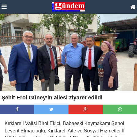
Şehit Erol Güney’in ailesi ziyaret edildi
Kırklareli Valisi Birol Ekici, Babaeski Kaymakamı Şenol
Levent Elmacıoğlu, Kırklareli Aile ve Sosyal Hizmetler İl