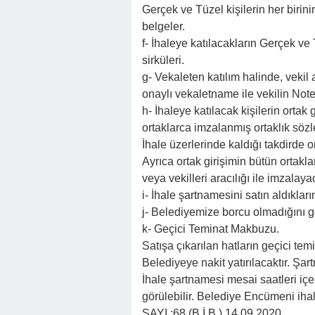
Gerçek ve Tüzel kişilerin her birini
belgeler.
f- İhaleye katılacakların Gerçek ve 
sirküleri.
g- Vekaleten katılım halinde, vekil
onaylı vekaletname ile vekilin Not
h- İhaleye katılacak kişilerin ortak
ortaklarca imzalanmış ortaklık söz
İhale üzerlerinde kaldığı takdirde or
Ayrıca ortak girişimin bütün ortakl
veya vekilleri aracılığı ile imzalaya
i- İhale şartnamesini satın aldıklar
j- Belediyemize borcu olmadığını gö
k- Geçici Teminat Makbuzu.
Satışa çıkarılan hatların geçici te
Belediyeye nakit yatırılacaktır. Şar
İhale şartnamesi mesai saatleri i
görülebilir. Belediye Encümeni iha
SAYI :68 (B.İ.B.) 14.09.2020