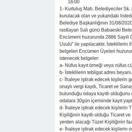
16:00
1- Kurtuluş Mah. Belediyeciler Sk
kurulacak olan ve yukarıdaki listede
Belediye Başkanlığının 31/08/2020 t
rastlayan Salı günü Babaeski Bel
Encümeni huzurunda 2886 Sayılı D
Usulü” ile yapılacaktır. İsteklilerin
belgeleri Encümen Üyeleri huzurun
istenecek belgeler:
a- Nüfus kayıt örneği veya nüfus cü
b- İsteklilerin tebligat adres beyanı.
c- İhaleye iştirak edecek kişilerin 
onaylı vergi kaydı, Ticaret ve San
bulunduğu odaya kayıtlı olduğunu gö
odalara 30gün içerisinde kayıt yap
d- İhaleye iştirak edecek kişilerin 
Kişiliğinin kayıtlı olduğu Ticaret
yerden alacağı Tüzel Kişiliğinin fa
e- İhaleye iştirak edecek kişilerin 