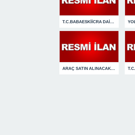
T.C.BABAESKİİCRA DAİRESİ2024/128 TLMT.TAŞINMAZIN GAZETE VEYA İNTERNET HABER SİTESİ İLANI
ARAÇ SATIN ALINACAKTIR