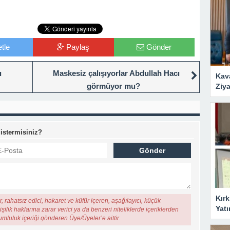
tle
Paylaş
Gönder
ı
Maskesiz çalışıyorlar Abdullah Hacı
Kav
görmüyor mu?
Ziya
 istermisiniz?
Kırk
, rahatsız edici, hakaret ve küfür içeren, aşağılayıcı, küçük
Yatı
şilik haklarına zarar verici ya da benzeri niteliklerde içeriklerden
rumluluk içeriği gönderen Üye/Üyeler’e aittir.