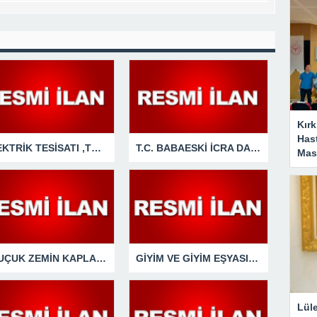
Kırk
Has
ELEKTRİK TESİSATI ,TUVALET TADİLATI VE İÇ CEPHE BAKIM ONARIMI İŞLERİ YAPTIRILACAKTIR
T.C. BABAESKİ İCRA DAİRESİ
Masa
KAUÇUK ZEMİN KAPLAMA MALZEMESİ SATIN ALINACAKTIR
GİYİM VE GİYİM EŞYASI SATIN ALINACAKTIR
Lül