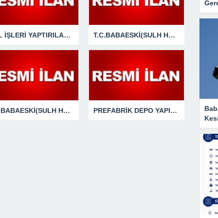
Gere
YOL İŞLERİ YAPTIRILACAKTIR
T.C.BABAESKİ(SULH HUKUK MAH.) SATIŞ MEMURLUĞU2025/77 SATIŞTAŞINMAZIN GAZETE VEYA İNTERNET HABER SİTESİ İLANI
Baba
T.C.BABAESKİ(SULH HUKUK MAH.) SATIŞ MEMURLUĞU2025/3 SATIŞTAŞINMAZIN GAZETE VEYA İNTERNET HABER SİTESİ İLANI
PREFABRİK DEPO YAPIMI VE TADİLAT İŞİ
Kesi