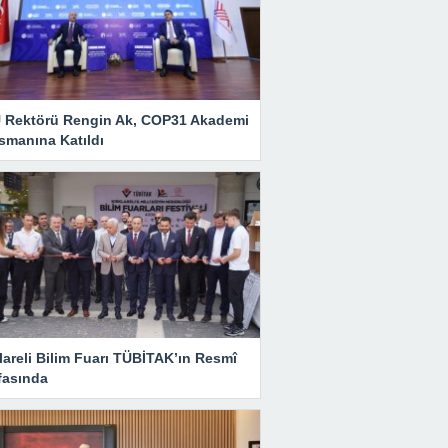
 Rektörü Rengin Ak, COP31 Akademi
smanına Katıldı
lareli Bilim Fuarı TÜBİTAK’ın Resmî
fasında