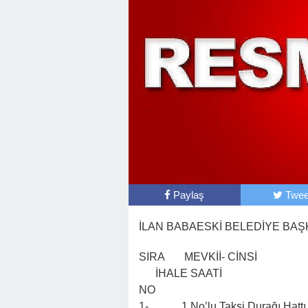
Paylaş
Twee
İLAN BABAESKİ BELEDİYE BA
SIRA MEVKİİ- CİNS
İHALE SAATİ
NO T
1- 1 No’lu Taksi Durağı