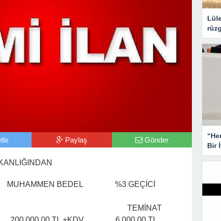
Lüle
rüzg
“He
tle
Paylaş
Gönder
Bir 
ŞKANLIĞINDAN
İ MUHAMMEN BEDEL %3 GEÇİCİ
EMİNAT
 Hattı 200.000,00 TL +KDV 6.000,00 TL