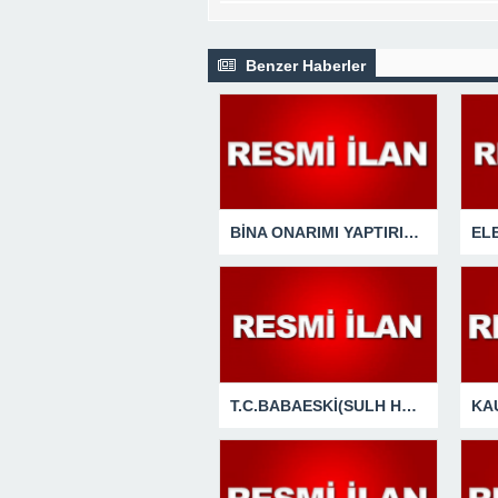
Benzer Haberler
BİNA ONARIMI YAPTIRILACAKTIR
T.C.BABAESKİ(SULH HUKUK MAH.) SATIŞ MEMURLUĞU