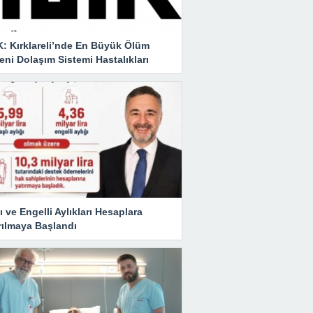
K: Kırklareli’nde En Büyük Ölüm
ni Dolaşım Sistemi Hastalıkları
ı ve Engelli Aylıkları Hesaplara
rılmaya Başlandı