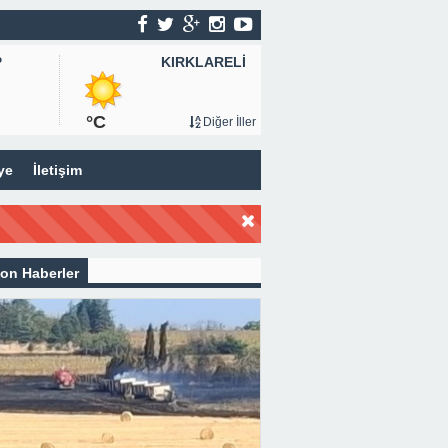
KIRKLARELİ
P
°C
Diğer İller
ye
İletişim
on Haberler