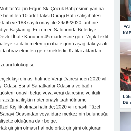
. Muhtar Yalçın Ergün Sk. Çocuk Bahçesinin yanına
 belirtilen 10 adet Taksi Durağı Hattı satış ihalesi
arih ve 188 sayılı onayı ile 29/09/2020 tarihine
“Gİ
ediye Başkanlığı Encümen Salonunda Belediye
KAP
evlet İhale Kanunun 45.maddesine göre “Açık Teklif
 ihaleye katılabilmeleri için ihale günü aşağıdaki yazılı
da ibraz etmeleri gerekmektedir. Katılacaklardan
zdanı fotokopisi.
gerçek kişi olması halinde Vergi Dairesinden 2020 yılı
ayi Odası, Esnaf Sanatkarlar Odasına ve bağlı
sterir onaylı belge veya vergi dairesine ve ilgili
Lül
tıracağına ilişkin noter onaylı taahhütname
Dün
Tüzel Kişilik olması halinde; 2020 yılı onaylı Tüzel
 ve Sanayi Odasından veya idare merkezinin bulunduğu
aliyette olduğuna dair belge.
ortak girişim olması halinde ortak girişimi oluşturan