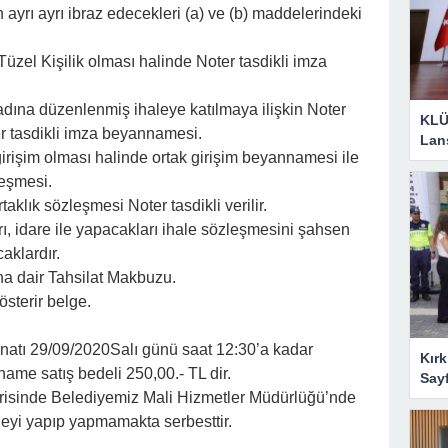
n ayrı ayrı ibraz edecekleri (a) ve (b) maddelerindeki
Tüzel Kişilik olması halinde Noter tasdikli imza
 adına düzenlenmiş ihaleye katılmaya ilişkin Noter
KLÜ
er tasdikli imza beyannamesi.
Lan
 girişim olması halinde ortak girişim beyannamesi ile
leşmesi.
taklık sözleşmesi Noter tasdikli verilir.
arı, idare ile yapacakları ihale sözleşmesini şahsen
caklardır.
ına dair Tahsilat Makbuzu.
sterir belge.
minatı 29/09/2020Salı günü saat 12:30’a kadar
Kırk
tname satış bedeli 250,00.- TL dir.
Say
çerisinde Belediyemiz Mali Hizmetler Müdürlüğü’nde
leyi yapıp yapmamakta serbesttir.