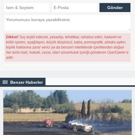
Dikkat!
Suç teşkil edecek, yasadışı, tehditkar, rahatsız edici, hakaret ve
küfür içeren, aşağılayıcı, küçük düşürücü, kaba, pornografik, ahlaka aykırı,
kişilik haklarına zarar verici ya da benzeri niteliklerde içeriklerden doğan
her türlü mali, hukuki, cezai, idari sorumluluk içeriği gönderen Üye/Üyeler’e
aittir.
Benzer Haberler