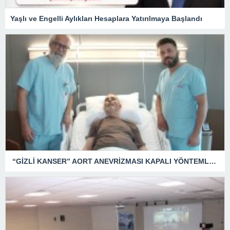
Yaşlı ve Engelli Aylıkları Hesaplara Yatırılmaya Başlandı
“GİZLİ KANSER” AORT ANEVRİZMASI KAPALI YÖNTEMLE TEDAVİ EDİLDİ