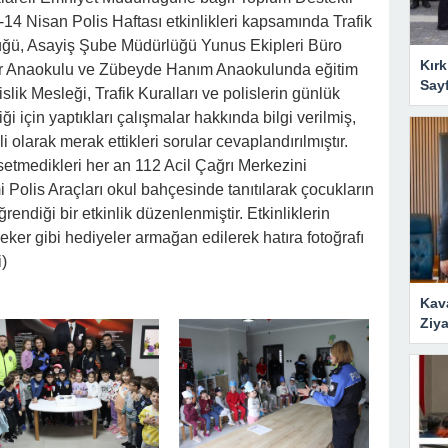
4 Nisan Polis Haftası etkinlikleri kapsamında Trafik
ğü, Asayiş Şube Müdürlüğü Yunus Ekipleri Büro
Kırk
Emir Anaokulu ve Zübeyde Hanım Anaokulunda eğitim
Say
slik Mesleği, Trafik Kuralları ve polislerin günlük
i için yaptıkları çalışmalar hakkında bilgi verilmiş,
li olarak merak ettikleri sorular cevaplandırılmıştır.
etmedikleri her an 112 Acil Çağrı Merkezini
i Polis Araçları okul bahçesinde tanıtılarak çocukların
endiği bir etkinlik düzenlenmiştir. Etkinliklerin
ker gibi hediyeler armağan edilerek hatıra fotoğrafı
i)
Kav
Ziya