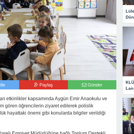
Lül
Dün
KLÜ
tle
Paylaş
Gönder
Lan
ılan etkinlikler kapsamında Aygün Emir Anaokulu ve
gören öğrencilerin ziyaret edilerek polislik
nlük hayattaki önemi gibi konularda bilgiler verildiği
klareli Emniyet Müdürlüğüne bağlı Toplum Destekli