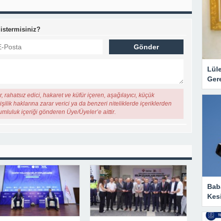
 istermisiniz?
Lül
Gere
, rahatsız edici, hakaret ve küfür içeren, aşağılayıcı, küçük
şilik haklarına zarar verici ya da benzeri niteliklerde içeriklerden
rumluluk içeriği gönderen Üye/Üyeler’e aittir.
Baba
Kesi