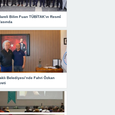
lareli Bilim Fuarı TÜBİTAK’ın Resmî
fasında
aklı Belediyesi’nde Fahri Özkan
reti