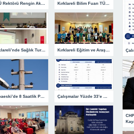
KLÜ Rektörü Rengin Ak, COP31 Akademi Lansmanına Katıldı
Kırklareli Bilim Fuarı TÜBİTAK’ın Resmî Sayfasında
Kırklareli’nde Sağlık Turizmi Masaya Yatırıldı
Kırklareli Eğitim ve Araştırma Hastanesi’nde Eğitim Planlaması Masaya Yatırıldı
Çalı
Babaeski’de 8 Saatlik Planlı Elektrik Kesintisi
Çalışmalar Yüzde 33’e Ulaştı
CHP 
Kay