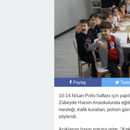
Paylaş
Twee
10-14 Nisan Polis haftası için yap
Zübeyde Hanım Anaokulunda eğitim 
mesleği, trafik kuralları, polisin gü
söylendi.
Açıklanan basın notuna göre; ‘’Kır