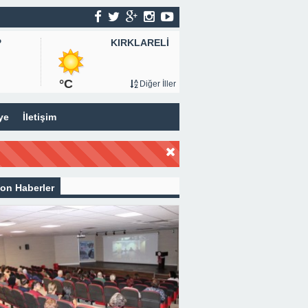
KIRKLARELİ
P
°C
Diğer İller
ye
İletişim
on Haberler