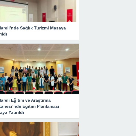
lareli’nde Sağlık Turizmi Masaya
rıldı
lareli Eğitim ve Araştırma
tanesi’nde Eğitim Planlaması
ya Yatırıldı