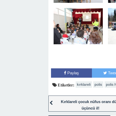
Paylaş
Twee
kırklareli
polis
polis 
Etiketler:
Kırklareli çocuk nüfus oranı d
üçüncü il!