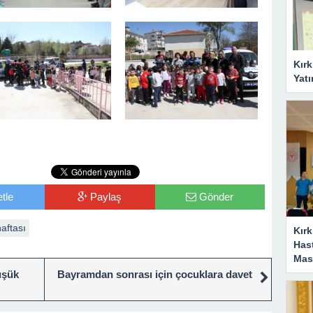
Kırk
Yatı
tle
Paylaş
Gönder
haftası
Kırk
Has
Masa
üşük
Bayramdan sonrası için çocuklara davet