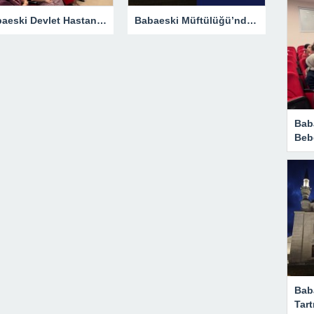
Babaeski Devlet Hastanesi Personeli Bebek Dostu Sempozyumunda
Babaeski Müftülüğü’nden Kıble Tartışmalarına Resmi Yanıt
Bab
Beb
Bab
Tart