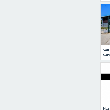
Val
Güve
Hazi