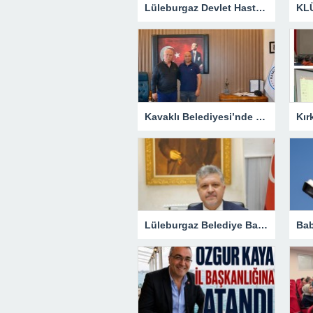
Lüleburgaz Devlet Hastanesi’nden Dünya Emzirme Haftası Katılımı
Kavaklı Belediyesi’nde Fahri Özkan Ziyareti
Lüleburgaz Belediye Başkanı Murat Gerenli CHP’den İstifa Etti