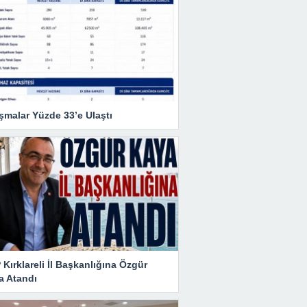
şmalar Yüzde 33’e Ulaştı
Kırklareli İl Başkanlığına Özgür
a Atandı