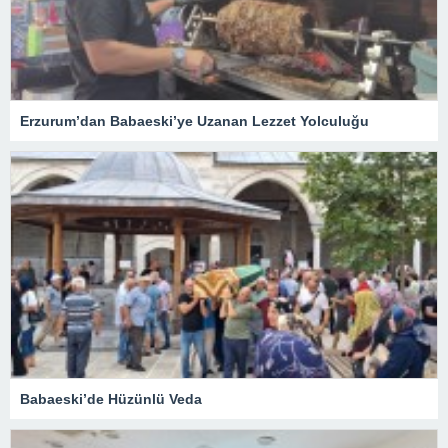
Erzurum’dan Babaeski’ye Uzanan Lezzet Yolculuğu
Babaeski’de Hüzünlü Veda