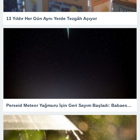
13 Yıldır Her Gün Aynı Yerde Tezgâh Açıyor
Perseid Meteor Yağmuru İçin Geri Sayım Başladı: Babaeski’de En İyi Nereden İzlenir?