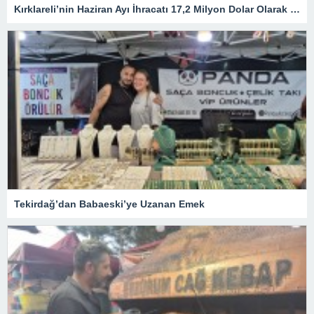
Kırklareli’nin Haziran Ayı İhracatı 17,2 Milyon Dolar Olarak Gerçekleşti
Tekirdağ’dan Babaeski’ye Uzanan Emek