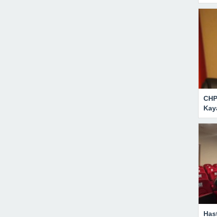
CHP 
Kaya
Has