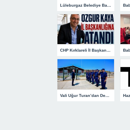
Lüleburgaz Belediye Başkanı Murat Gerenli CHP’den İstifa Etti
CHP Kırklareli İl Başkanlığına Özgür Kaya Atandı
Vali Uğur Turan’dan Demirköy’de Sahil Güvenlik Ziyareti