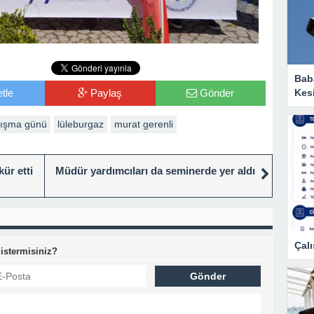
Baba
Kesi
tle
Paylaş
Gönder
nışma günü
lüleburgaz
murat gerenli
kür etti
Müdür yardımcıları da seminerde yer aldı
Çalı
 istermisiniz?