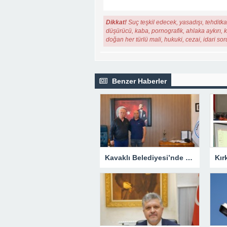
Dikkat!
Suç teşkil edecek, yasadışı, tehditkar
düşürücü, kaba, pornografik, ahlaka aykırı, ki
doğan her türlü mali, hukuki, cezai, idari so
Benzer Haberler
Kavaklı Belediyesi’nde Fahri Özkan Ziyareti