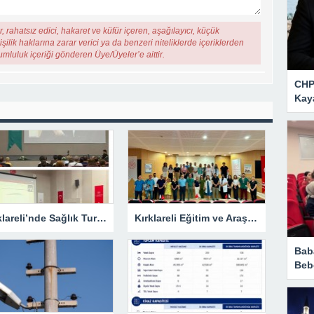
, rahatsız edici, hakaret ve küfür içeren, aşağılayıcı, küçük
şilik haklarına zarar verici ya da benzeri niteliklerde içeriklerden
rumluluk içeriği gönderen Üye/Üyeler’e aittir.
CHP 
Kay
Kırklareli’nde Sağlık Turizmi Masaya Yatırıldı
Kırklareli Eğitim ve Araştırma Hastanesi’nde Eğitim Planlaması Masaya Yatırıldı
Bab
Beb