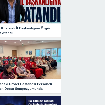
Kırklareli İl Başkanlığına Özgür
a Atandı
aeski Devlet Hastanesi Personeli
ek Dostu Sempozyumunda