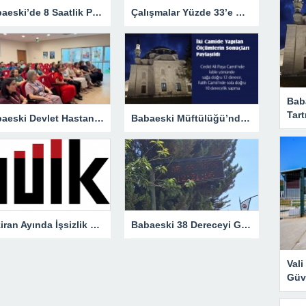
Babaeski’de 8 Saatlik Planlı Elektrik Kesintisi
Çalışmalar Yüzde 33’e Ulaştı
Bab
Tart
Babaeski Devlet Hastanesi Personeli Bebek Dostu Sempozyumunda
Babaeski Müftülüğü’nden Kıble Tartışmalarına Resmi Yanıt
Haziran Ayında İşsizlik Geriledi: Oran Yüzde 7,6’ya Düştü
Babaeski 38 Dereceyi Gördü! Kavurucu Sıcaklar Etkisini Artırıyor
Val
Güve