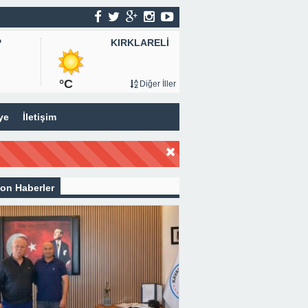
KIRKLARELİ
P
°C
Diğer İller
ye
İletişim
on Haberler