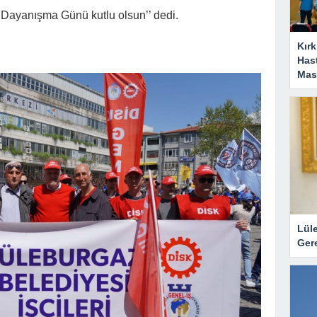
Dayanışma Günü kutlu olsun’’ dedi.
Kırk
Has
Masa
Lül
Gere