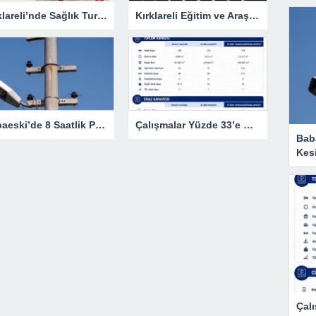
Kırklareli’nde Sağlık Turizmi Masaya Yatırıldı
Kırklareli Eğitim ve Araştırma Hastanesi’nde Eğitim Planlaması Masaya Yatırıldı
Babaeski’de 8 Saatlik Planlı Elektrik Kesintisi
Çalışmalar Yüzde 33’e Ulaştı
Baba
Kesi
Çalı