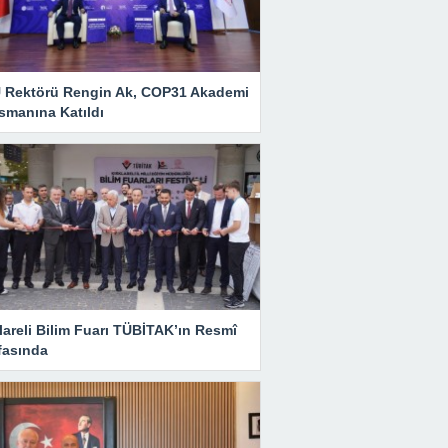
 Rektörü Rengin Ak, COP31 Akademi
smanına Katıldı
lareli Bilim Fuarı TÜBİTAK’ın Resmî
fasında