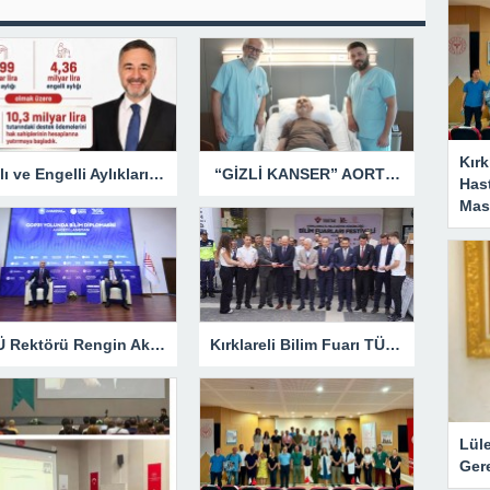
Kırk
Yaşlı ve Engelli Aylıkları Hesaplara Yatırılmaya Başlandı
“GİZLİ KANSER” AORT ANEVRİZMASI KAPALI YÖNTEMLE TEDAVİ EDİLDİ
Has
Masa
KLÜ Rektörü Rengin Ak, COP31 Akademi Lansmanına Katıldı
Kırklareli Bilim Fuarı TÜBİTAK’ın Resmî Sayfasında
Lül
Gere