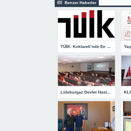
Benzer Haberler
TÜİK: Kırklareli’nde En Büyük Ölüm Nedeni Dolaşım Sistemi Hastalıkları
Lüleburgaz Devlet Hastanesi’nden Dünya Emzirme Haftası Katılımı