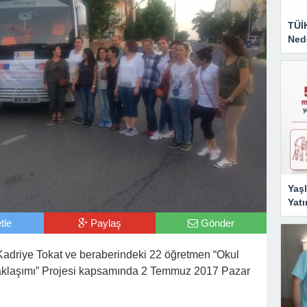
TÜİ
Nede
Yaşl
Yatı
tle
Paylaş
Gönder
 Kadriye Tokat ve beraberindeki 22 öğretmen “Okul
aklaşımı” Projesi kapsamında 2 Temmuz 2017 Pazar