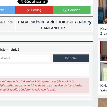
tle
Paylaş
Gönder
a alındı
BABAESKİ’NİN TARİHİ DOKUSU YENİDEN
CANLANIYOR
Kav
Ziya
 istermisiniz?
, rahatsız edici, hakaret ve küfür içeren, aşağılayıcı, küçük
Kırk
şilik haklarına zarar verici ya da benzeri niteliklerde içeriklerden
rumluluk içeriği gönderen Üye/Üyeler’e aittir.
Yatı