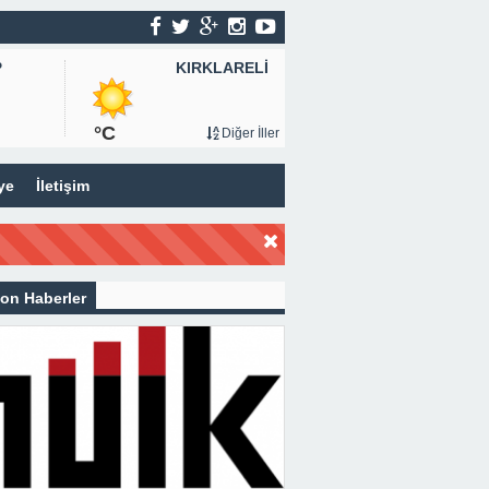
KIRKLARELİ
P
°C
Diğer İller
ye
İletişim
on Haberler