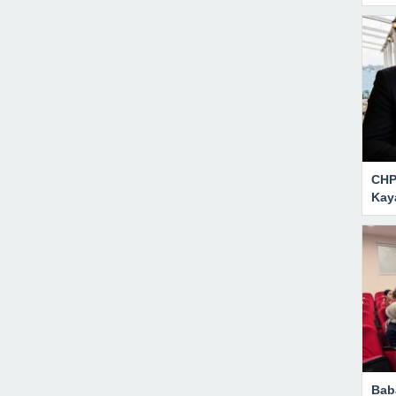
CHP 
Kay
Bab