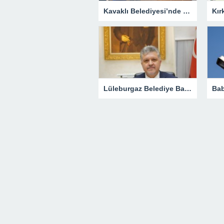
Kavaklı Belediyesi’nde Fahri Özkan Ziyareti
Lüleburgaz Belediye Başkanı Murat Gerenli CHP’den İstifa Etti