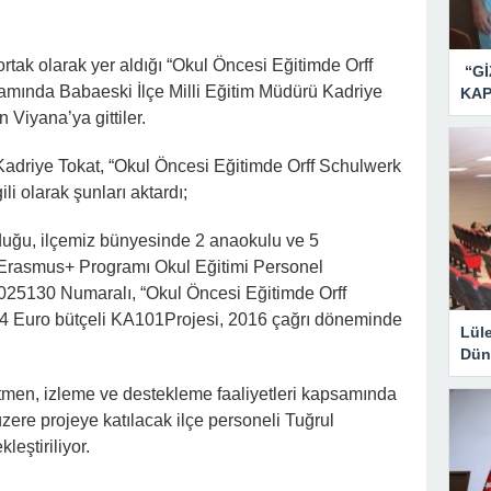
tak olarak yer aldığı “Okul Öncesi Eğitimde Orff
“Gİ
amında Babaeski İlçe Milli Eğitim Müdürü Kadriye
KAP
Viyana’ya gittiler.
Kadriye Tokat, “Okul Öncesi Eğitimde Orff Schulwerk
ili olarak şunları aktardı;
uğu, ilçemiz bünyesinde 2 anaokulu ve 5
ı Erasmus+ Programı Okul Eğitimi Personel
025130 Numaralı, “Okul Öncesi Eğitimde Orff
4 Euro bütçeli KA101Projesi, 2016 çağrı döneminde
Lül
Dün
etmen, izleme ve destekleme faaliyetleri kapsamında
üzere projeye katılacak ilçe personeli Tuğrul
leştiriliyor.