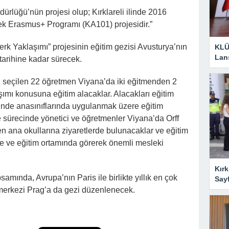
dürlüğü’nün projesi olup; Kırklareli ilinde 2016
ek Erasmus+ Programı (KA101) projesidir.”
rk Yaklaşımı” projesinin eğitim gezisi Avusturya’nın
KLÜ
Lan
arihine kadar sürecek.
 seçilen 22 öğretmen Viyana’da iki eğitmenden 2
şımı konusuna eğitim alacaklar. Alacakları eğitim
nde anasınıflarında uygulanmak üzere eğitim
je sürecinde yönetici ve öğretmenler Viyana’da Orff
en ana okullarına ziyaretlerde bulunacaklar ve eğitim
e ve eğitim ortamında görerek önemli mesleki
Kırk
amında, Avrupa’nın Paris ile birlikte yıllık en çok
Say
h merkezi Prag’a da gezi düzenlenecek.