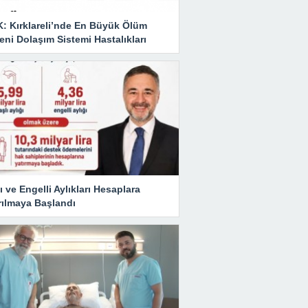
K: Kırklareli’nde En Büyük Ölüm
ni Dolaşım Sistemi Hastalıkları
ı ve Engelli Aylıkları Hesaplara
rılmaya Başlandı