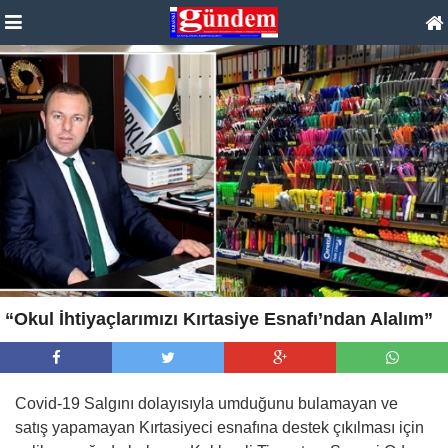
“Okul İhtiyaçlarımızı Kırtasiye Esnafı’ndan Alalım”
Covid-19 Salgını dolayısıyla umduğunu bulamayan ve
satış yapamayan Kırtasiyeci esnafına destek çıkılması için