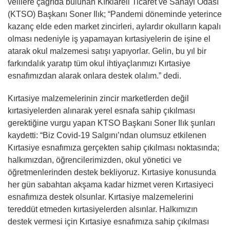
velilere çağrıda bulunan Kırklareli Ticaret ve Sanayi Odası
(KTSO) Başkanı Soner Ilık; “Pandemi döneminde yeterince
kazanç elde eden market zincirleri, aylardır okulların kapalı
olması nedeniyle iş yapamayan kırtasiyelerin de işine el
atarak okul malzemesi satışı yapıyorlar. Gelin, bu yıl bir
farkındalık yaratıp tüm okul ihtiyaçlarımızı Kırtasiye
esnafımızdan alarak onlara destek olalım.” dedi.
Kırtasiye malzemelerinin zincir marketlerden değil
kırtasiyelerden alınarak yerel esnafa sahip çıkılması
gerektiğine vurgu yapan KTSO Başkanı Soner Ilık şunları
kaydetti: “Biz Covid-19 Salgını’ndan olumsuz etkilenen
Kırtasiye esnafımıza gerçekten sahip çıkılması noktasında;
halkımızdan, öğrencilerimizden, okul yönetici ve
öğretmenlerinden destek bekliyoruz. Kırtasiye konusunda
her gün sabahtan akşama kadar hizmet veren Kırtasiyeci
esnafımıza destek olsunlar. Kırtasiye malzemelerini
tereddüt etmeden kırtasiyelerden alsınlar. Halkımızın
destek vermesi için Kırtasiye esnafımıza sahip çıkılması