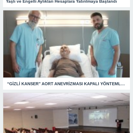
Yaşlı ve Engelli Aylıkları Hesaplara Yatırılmaya Başlandı
“GİZLİ KANSER” AORT ANEVRİZMASI KAPALI YÖNTEMLE TEDAVİ EDİLDİ