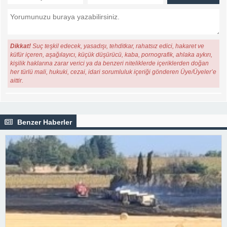
Dikkat!
Suç teşkil edecek, yasadışı, tehditkar, rahatsız edici, hakaret ve
küfür içeren, aşağılayıcı, küçük düşürücü, kaba, pornografik, ahlaka aykırı,
kişilik haklarına zarar verici ya da benzeri niteliklerde içeriklerden doğan
her türlü mali, hukuki, cezai, idari sorumluluk içeriği gönderen Üye/Üyeler’e
aittir.
Benzer Haberler