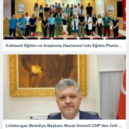
Kırklareli Eğitim ve Araştırma Hastanesi’nde Eğitim Planlaması Masaya Yatırıldı
Lüleburgaz Belediye Başkanı Murat Gerenli CHP’den İstifa Etti