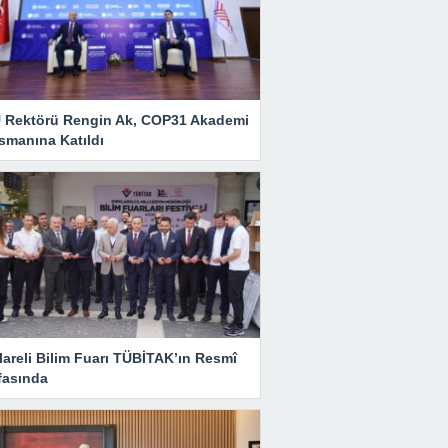
 Rektörü Rengin Ak, COP31 Akademi
smanına Katıldı
lareli Bilim Fuarı TÜBİTAK’ın Resmî
fasında