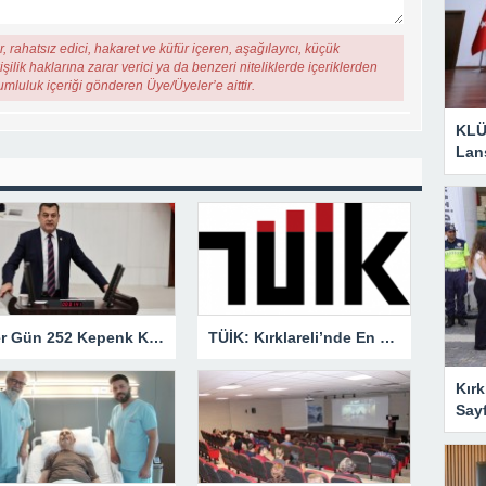
, rahatsız edici, hakaret ve küfür içeren, aşağılayıcı, küçük
şilik haklarına zarar verici ya da benzeri niteliklerde içeriklerden
rumluluk içeriği gönderen Üye/Üyeler’e aittir.
KLÜ
Lan
“Her Gün 252 Kepenk Kapanıyor… Bu Bir İflas Değil, Çığlıktır!”
TÜİK: Kırklareli’nde En Büyük Ölüm Nedeni Dolaşım Sistemi Hastalıkları
Kırk
Say