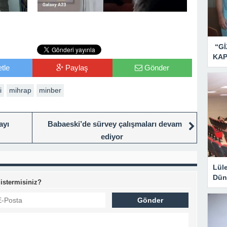
“Gİ
KAP
tle
Paylaş
Gönder
i
mihrap
minber
ayı
Babaeski’de sürvey çalışmaları devam
ediyor
Lül
Dün
 istermisiniz?