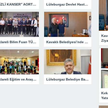
“GİZLİ KANSER” AORT ANEVRİZMASI KAPALI YÖNTEMLE TEDAVİ EDİLDİ
Lüleburgaz Devlet Hastanesi’nden Dünya Emzirme Haftası Katılımı
Kav
Ziya
Kırklareli Bilim Fuarı TÜBİTAK’ın Resmî Sayfasında
Kavaklı Belediyesi’nde Fahri Özkan Ziyareti
Kırklareli Eğitim ve Araştırma Hastanesi’nde Eğitim Planlaması Masaya Yatırıldı
Lüleburgaz Belediye Başkanı Murat Gerenli CHP’den İstifa Etti
Kırk
Yatı