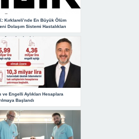
K: Kırklareli’nde En Büyük Ölüm
ni Dolaşım Sistemi Hastalıkları
ı ve Engelli Aylıkları Hesaplara
rılmaya Başlandı