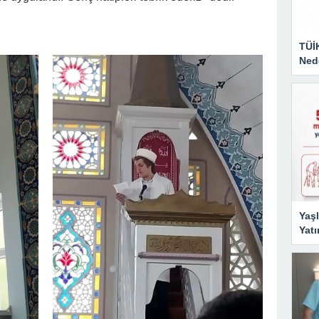
TÜİ
Nede
Yaşl
Yatı