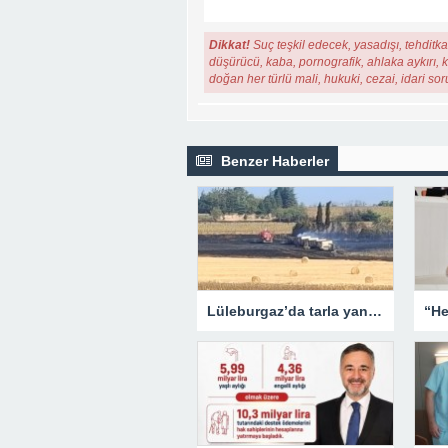
Dikkat!
Suç teşkil edecek, yasadışı, tehditkar
düşürücü, kaba, pornografik, ahlaka aykırı, ki
doğan her türlü mali, hukuki, cezai, idari so
Benzer Haberler
Lüleburgaz’da tarla yangını: Alevler rüzgarın etkisiyle yayıldı