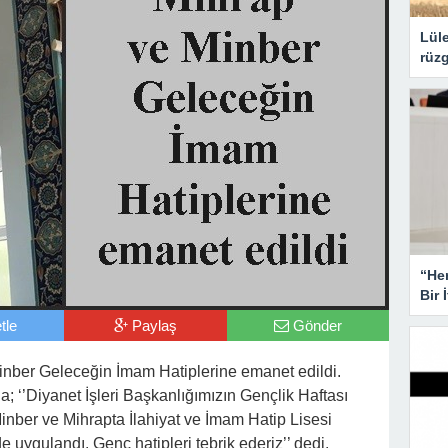
Lüle
rüzg
“He
Bir 
tle
Paylaş
Gönder
 Minber Geleceğin İmam Hatiplerine emanet edildi.
a; ‘’Diyanet İşleri Başkanlığımızın Gençlik Haftası
nber ve Mihrapta İlahiyat ve İmam Hatip Lisesi
de uygulandı. Genç hatipleri tebrik ederiz’’ dedi.