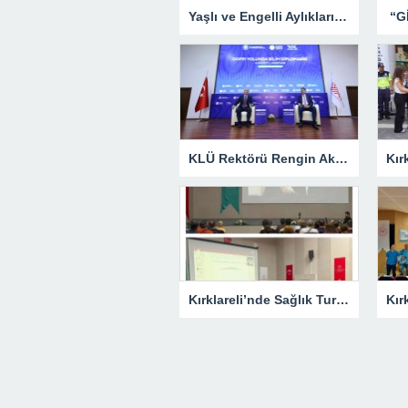
Yaşlı ve Engelli Aylıkları Hesaplara Yatırılmaya Başlandı
KLÜ Rektörü Rengin Ak, COP31 Akademi Lansmanına Katıldı
Kırklareli’nde Sağlık Turizmi Masaya Yatırıldı