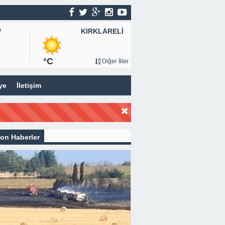
KIRKLARELİ
P
°C
Diğer İller
ye
İletişim
on Haberler