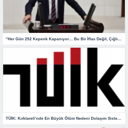
“Her Gün 252 Kepenk Kapanıyor… Bu Bir İflas Değil, Çığlıktır!”
TÜİK: Kırklareli’nde En Büyük Ölüm Nedeni Dolaşım Sistemi Hastalıkları