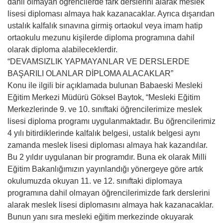
dahil olmayan öğrencilerde fark derslerini alarak meslek
lisesi diploması almaya hak kazanacaklar. Ayrıca dışarıdan
ustalık kalfalık sınavına girmiş ortaokul veya imam hatip
ortaokulu mezunu kişilerde diploma programına dahil
olarak diploma alabileceklerdir.
“DEVAMSIZLIK YAPMAYANLAR VE DERSLERDE
BAŞARILI OLANLAR DİPLOMA ALACAKLAR”
Konu ile ilgili bir açıklamada bulunan Babaeski Mesleki
Eğitim Merkezi Müdürü Göksel Baytok, “Mesleki Eğitim
Merkezlerinde 9. ve 10. sınıftaki öğrencilerimize meslek
lisesi diploma programı uygulanmaktadır. Bu öğrencilerimiz
4 yılı bitirdiklerinde kalfalık belgesi, ustalık belgesi aynı
zamanda meslek lisesi diploması almaya hak kazandılar.
Bu 2 yıldır uygulanan bir programdır. Buna ek olarak Milli
Eğitim Bakanlığımızın yayınlandığı yönergeye göre artık
okulumuzda okuyan 11. ve 12. sınıftaki diplomaya
programına dahil olmayan öğrencilerimizde fark derslerini
alarak meslek lisesi diplomasını almaya hak kazanacaklar.
Bunun yanı sıra mesleki eğitim merkezinde okuyarak