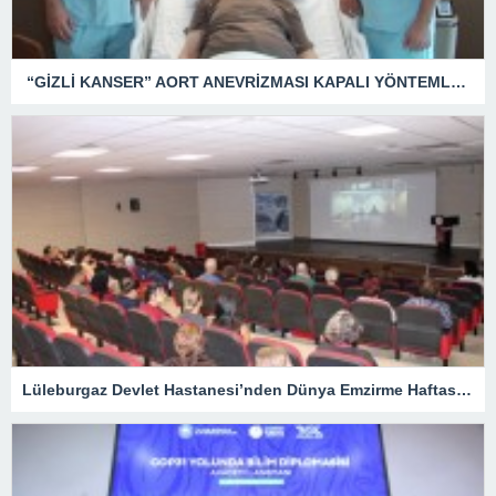
“GİZLİ KANSER” AORT ANEVRİZMASI KAPALI YÖNTEMLE TEDAVİ EDİLDİ
Lüleburgaz Devlet Hastanesi’nden Dünya Emzirme Haftası Katılımı