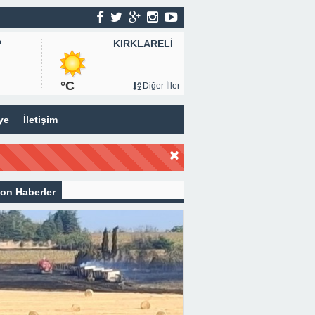
KIRKLARELİ
P
°C
Diğer İller
ye
İletişim
on Haberler