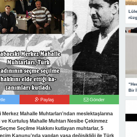
Lüle
rüzg
“He
Bir 
tle
Paylaş
Gönder
i Merkez Mahalle Muhtarları’ndan meslektaşlarına
ildi ve Kurtuluş Mahalle Muhtarı Nesibe Çekinmez
ın Seçme Seçilme Hakkını kutlayan muhtarlar, 5
eçim Kanunu’nda yapılan yasa değişikliği ile Türk