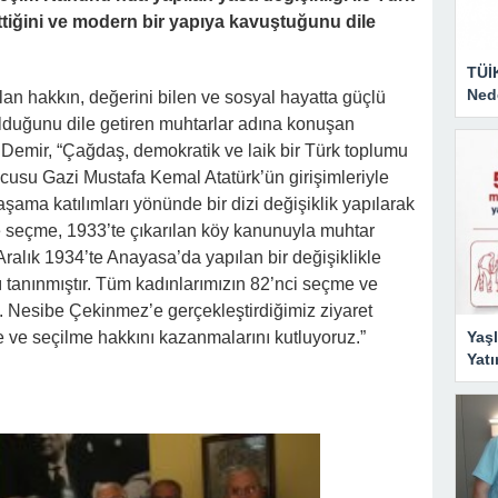
tiğini ve modern bir yapıya kavuştuğunu dile
TÜİ
Nede
lan hakkın, değerini bilen ve sosyal hayatta güçlü
olduğunu dile getiren muhtarlar adına konuşan
Demir, “Çağdaş, demokratik ve laik bir Türk toplumu
cusu Gazi Mustafa Kemal Atatürk’ün girişimleriyle
aşama katılımları yönünde bir dizi değişiklik yapılarak
e seçme, 1933’te çıkarılan köy kanunuyla muhtar
ralık 1934’te Anayasa’da yapılan bir değişiklikle
ı tanınmıştır. Tüm kadınlarımızın 82’nci seçme ve
un. Nesibe Çekinmez’e gerçekleştirdiğimiz ziyaret
Yaşl
 ve seçilme hakkını kazanmalarını kutluyoruz.”
Yatı