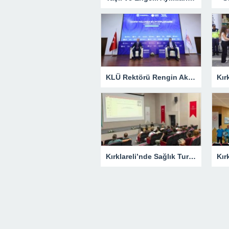
KLÜ Rektörü Rengin Ak, COP31 Akademi Lansmanına Katıldı
Kırklareli’nde Sağlık Turizmi Masaya Yatırıldı