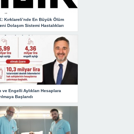
K: Kırklareli’nde En Büyük Ölüm
ni Dolaşım Sistemi Hastalıkları
ı ve Engelli Aylıkları Hesaplara
rılmaya Başlandı