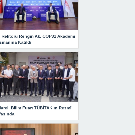
 Rektörü Rengin Ak, COP31 Akademi
smanına Katıldı
lareli Bilim Fuarı TÜBİTAK’ın Resmî
fasında