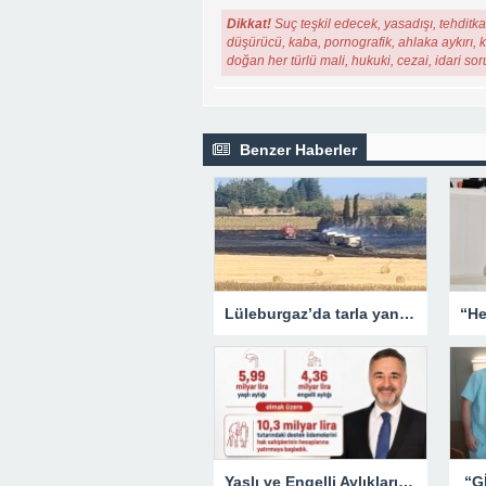
Dikkat!
Suç teşkil edecek, yasadışı, tehditkar
düşürücü, kaba, pornografik, ahlaka aykırı, ki
doğan her türlü mali, hukuki, cezai, idari so
Benzer Haberler
Lüleburgaz’da tarla yangını: Alevler rüzgarın etkisiyle yayıldı
Yaşlı ve Engelli Aylıkları Hesaplara Yatırılmaya Başlandı