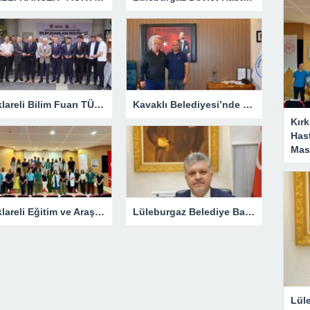
Kırklareli Bilim Fuarı TÜBİTAK’ın Resmî Sayfasında
Kavaklı Belediyesi’nde Fahri Özkan Ziyareti
Kırk
Has
Masa
Kırklareli Eğitim ve Araştırma Hastanesi’nde Eğitim Planlaması Masaya Yatırıldı
Lüleburgaz Belediye Başkanı Murat Gerenli CHP’den İstifa Etti
Lül