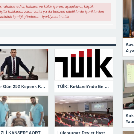
, rahatsız edici, hakaret ve küfür içeren, aşağılayıcı, küçük
şilik haklarına zarar verici ya da benzeri niteliklerde içeriklerden
rumluluk içeriği gönderen Üye/Üyeler’e aittir.
Kav
Ziya
“Her Gün 252 Kepenk Kapanıyor… Bu Bir İflas Değil, Çığlıktır!”
TÜİK: Kırklareli’nde En Büyük Ölüm Nedeni Dolaşım Sistemi Hastalıkları
Kırk
Yatı
“GİZLİ KANSER” AORT ANEVRİZMASI KAPALI YÖNTEMLE TEDAVİ EDİLDİ
Lüleburgaz Devlet Hastanesi’nden Dünya Emzirme Haftası Katılımı