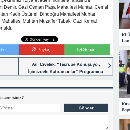
 Çekinmez’i ziyaret eden muhtarlar arasında
im Demir, Gazi Osman Paşa Mahallesi Muhtarı Cemal
tarı Kadir Üstünel, Dindoğru Mahallesi Muhtarı
Mahallesi Muhtarı Muzaffer Tabak, Gazi Kemal
 aldı.
KLÜ
Lan
tle
Paylaş
Gönder
Vali Civelek, “Tecrübe Konuşuyor,
İçimizdeki Kahramanlar” Programına
Katıldı
 istermisiniz?
Kırk
Say