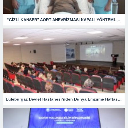
“GİZLİ KANSER” AORT ANEVRİZMASI KAPALI YÖNTEMLE TEDAVİ EDİLDİ
Lüleburgaz Devlet Hastanesi’nden Dünya Emzirme Haftası Katılımı