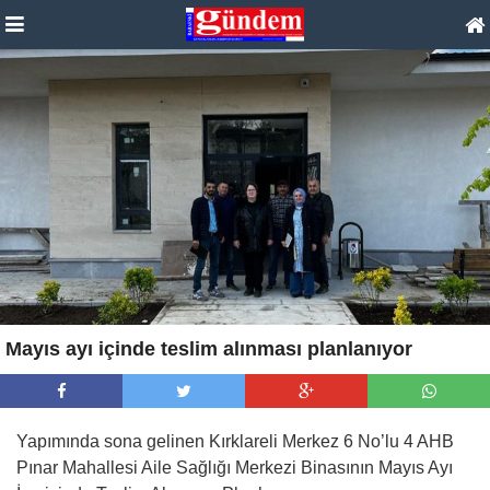
Mayıs ayı içinde teslim alınması planlanıyor
Yapımında sona gelinen Kırklareli Merkez 6 No’lu 4 AHB
Pınar Mahallesi Aile Sağlığı Merkezi Binasının Mayıs Ayı