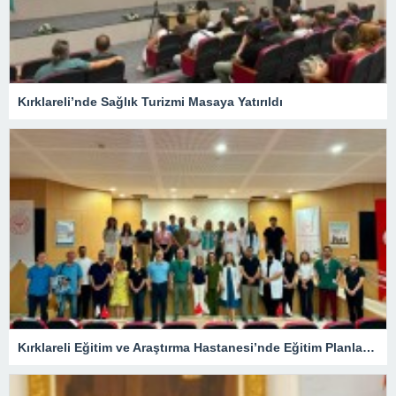
Kırklareli’nde Sağlık Turizmi Masaya Yatırıldı
Kırklareli Eğitim ve Araştırma Hastanesi’nde Eğitim Planlaması Masaya Yatırıldı