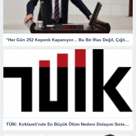
“Her Gün 252 Kepenk Kapanıyor… Bu Bir İflas Değil, Çığlıktır!”
TÜİK: Kırklareli’nde En Büyük Ölüm Nedeni Dolaşım Sistemi Hastalıkları