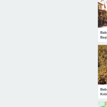
Baba
Başl
Bab
Krit