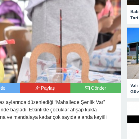
Bab
Tart
Val
tle
Paylaş
Gönder
Güve
yaz aylarında düzenlediği “Mahallede Şenlik Var”
si’nde başladı. Etkinlikte çocuklar ahşap kukla
a ve mandalaya kadar çok sayıda alanda keyifli