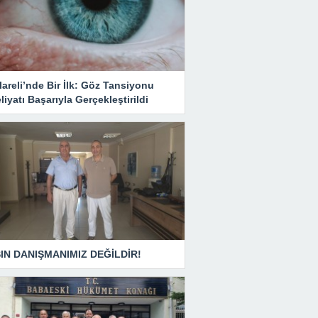
lareli’nde Bir İlk: Göz Tansiyonu
iyatı Başarıyla Gerçekleştirildi
IN DANIŞMANIMIZ DEĞİLDİR!