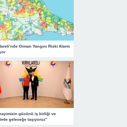
lareli’nde Orman Yangını Riski Alarm
yor
ayimizin gücünü iş birliği ve
imle geleceğe taşıyoruz”