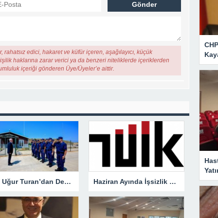
CHP 
, rahatsız edici, hakaret ve küfür içeren, aşağılayıcı, küçük
Kaya
şilik haklarına zarar verici ya da benzeri niteliklerde içeriklerden
rumluluk içeriği gönderen Üye/Üyeler’e aittir.
Has
Yatı
Vali Uğur Turan’dan Demirköy’de Sahil Güvenlik Ziyareti
Haziran Ayında İşsizlik Geriledi: Oran Yüzde 7,6’ya Düştü