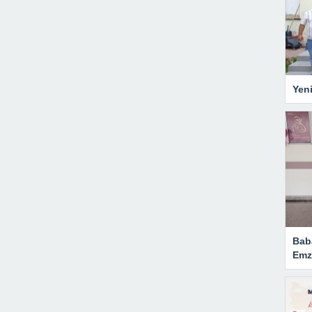
Yen
Bab
Emzi