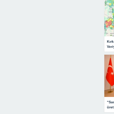
Kırk
Veri
“San
üret