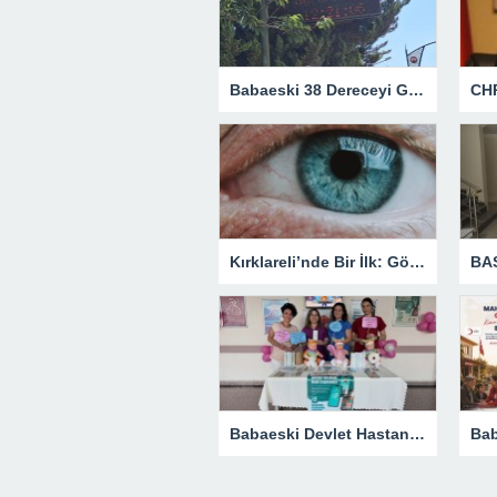
Babaeski 38 Dereceyi Gördü! Kavurucu Sıcaklar Etkisini Artırıyor
Kırklareli’nde Bir İlk: Göz Tansiyonu Ameliyatı Başarıyla Gerçekleştirildi
Babaeski Devlet Hastanesi’nde Dünya Emzirme Haftası Farkındalığı