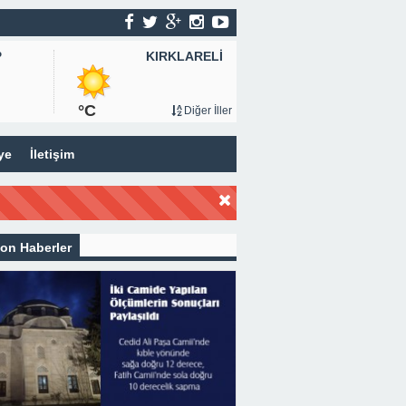
KIRKLARELİ
P
°C
Diğer İller
ye
İletişim
on Haberler