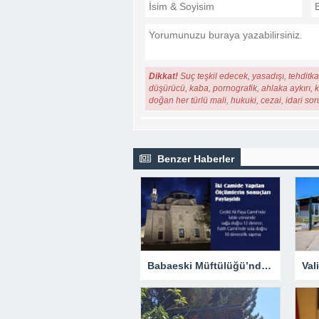
Dikkat!
Suç teşkil edecek, yasadışı, tehditkar
düşürücü, kaba, pornografik, ahlaka aykırı, ki
doğan her türlü mali, hukuki, cezai, idari so
Benzer Haberler
Babaeski Müftülüğü’nden Kıble Tartışmalarına Resmi Yanıt