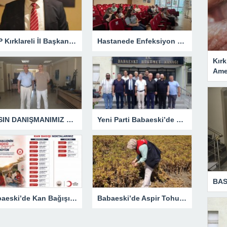
CHP Kırklareli İl Başkanlığına Özgür Kaya Görevlendirildi
Hastanede Enfeksiyon Kontrolü Masaya Yatırıldı
Kırk
Amel
BASIN DANIŞMANIMIZ DEĞİLDİR!
Yeni Parti Babaeski’de Resmen Kuruldu
BAS
Babaeski’de Kan Bağışı Seferberliği Başlıyor: Tarihler Belli Oldu
Babaeski’de Aspir Tohumu Sahasında Kritik İnceleme