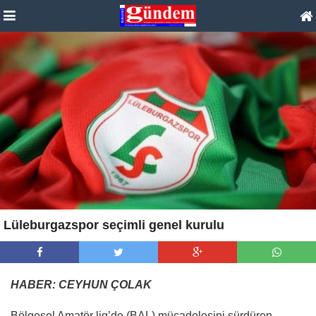
Lüleburgazspor seçimli genel kurulu
HABER: CEYHUN ÇOLAK
Bölgesel Amatör lig’de (BAL) mücadelesini sürdüren