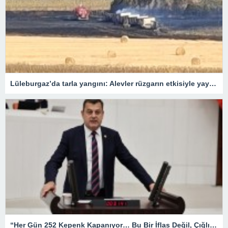
Lüleburgaz’da tarla yangını: Alevler rüzgarın etkisiyle yayıldı
“Her Gün 252 Kepenk Kapanıyor… Bu Bir İflas Değil, Çığlıktır!”