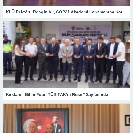
KLÜ Rektörü Rengin Ak, COP31 Akademi Lansmanına Katıldı
Kırklareli Bilim Fuarı TÜBİTAK’ın Resmî Sayfasında