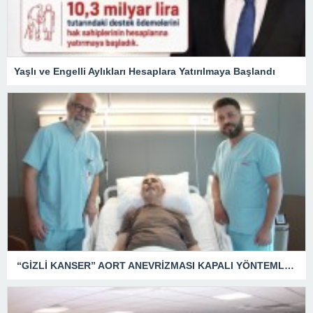
Yaşlı ve Engelli Aylıkları Hesaplara Yatırılmaya Başlandı
“GİZLİ KANSER” AORT ANEVRİZMASI KAPALI YÖNTEMLE TEDAVİ EDİLDİ