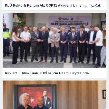
KLÜ Rektörü Rengin Ak, COP31 Akademi Lansmanına Katıldı
Kırklareli Bilim Fuarı TÜBİTAK’ın Resmî Sayfasında