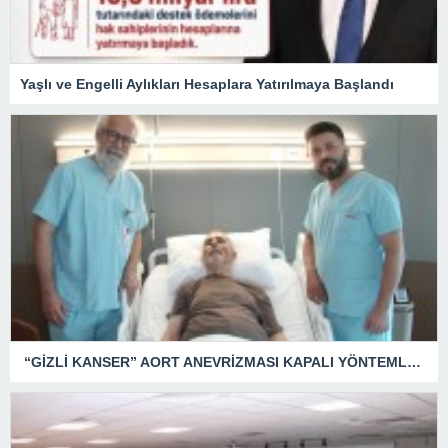
Yaşlı ve Engelli Aylıkları Hesaplara Yatırılmaya Başlandı
“GİZLİ KANSER” AORT ANEVRİZMASI KAPALI YÖNTEMLE TEDAVİ EDİLDİ