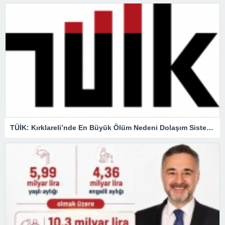
TÜİK: Kırklareli’nde En Büyük Ölüm Nedeni Dolaşım Sistemi Hastalıkları