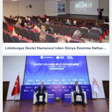
Lüleburgaz Devlet Hastanesi’nden Dünya Emzirme Haftası Katılımı