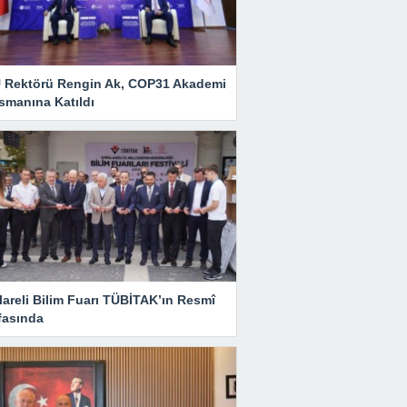
 Rektörü Rengin Ak, COP31 Akademi
smanına Katıldı
lareli Bilim Fuarı TÜBİTAK’ın Resmî
fasında