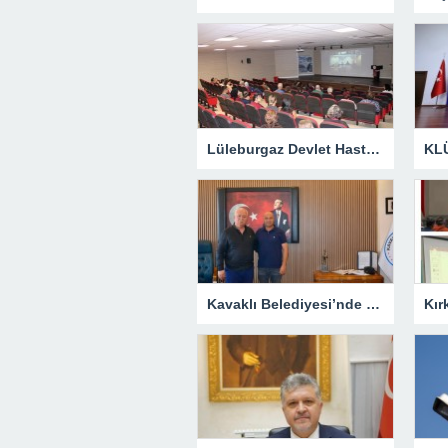
Lüleburgaz Devlet Hastanesi’nden Dünya Emzirme Haftası Katılımı
Kavaklı Belediyesi’nde Fahri Özkan Ziyareti