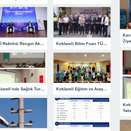
Kav
Ziya
KLÜ Rektörü Rengin Ak, COP31 Akademi Lansmanına Katıldı
Kırklareli Bilim Fuarı TÜBİTAK’ın Resmî Sayfasında
Kırklareli’nde Sağlık Turizmi Masaya Yatırıldı
Kırklareli Eğitim ve Araştırma Hastanesi’nde Eğitim Planlaması Masaya Yatırıldı
Kırk
Yatı