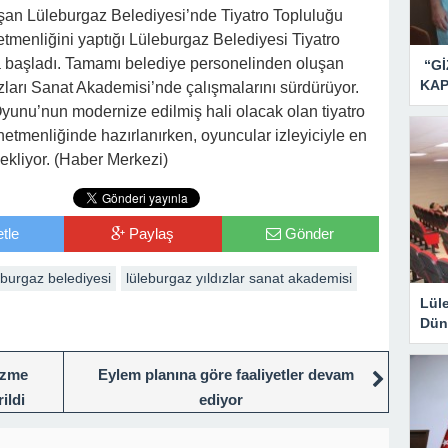
lışan Lüleburgaz Belediyesi’nde Tiyatro Topluluğu
etmenliğini yaptığı Lüleburgaz Belediyesi Tiyatro
ra başladı. Tamamı belediye personelinden oluşan
“Gİ
KAP
ları Sanat Akademisi’nde çalışmalarını sürdürüyor.
Oyunu’nun modernize edilmiş hali olacak olan tiyatro
netmenliğinde hazırlanırken, oyuncular izleyiciyle en
ekliyor. (Haber Merkezi)
tle
Paylaş
Gönder
eburgaz belediyesi
lüleburgaz yıldızlar sanat akademisi
Lül
Dün
Çözme
Eylem planına göre faaliyetler devam
ildi
ediyor