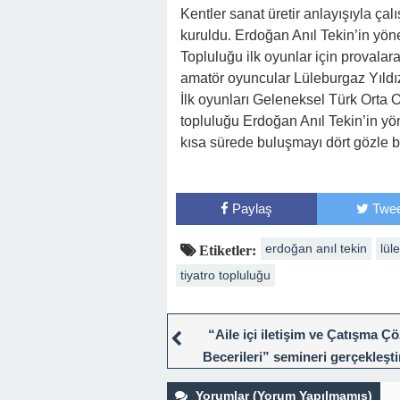
Kentler sanat üretir anlayışıyla ça
kuruldu. Erdoğan Anıl Tekin’in yön
Topluluğu ilk oyunlar için provala
amatör oyuncular Lüleburgaz Yıldız
İlk oyunları Geleneksel Türk Orta 
topluluğu Erdoğan Anıl Tekin’in yö
kısa sürede buluşmayı dört gözle b
Paylaş
Twee
erdoğan anıl tekin
lül
Etiketler:
tiyatro topluluğu
“Aile içi iletişim ve Çatışma 
Becerileri” semineri gerçekleştir
Yorumlar (Yorum Yapılmamış)