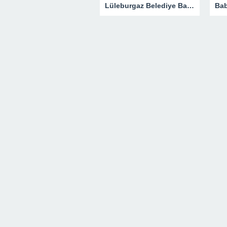
Lüleburgaz Belediye Başkanı Murat Gerenli CHP’den İstifa Etti