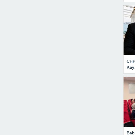
CHP 
Kay
Bab