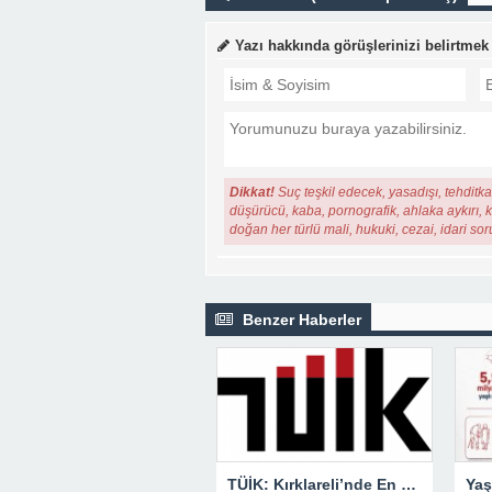
Yazı hakkında görüşlerinizi belirtmek
Dikkat!
Suç teşkil edecek, yasadışı, tehditkar
düşürücü, kaba, pornografik, ahlaka aykırı, ki
doğan her türlü mali, hukuki, cezai, idari so
Benzer Haberler
TÜİK: Kırklareli’nde En Büyük Ölüm Nedeni Dolaşım Sistemi Hastalıkları