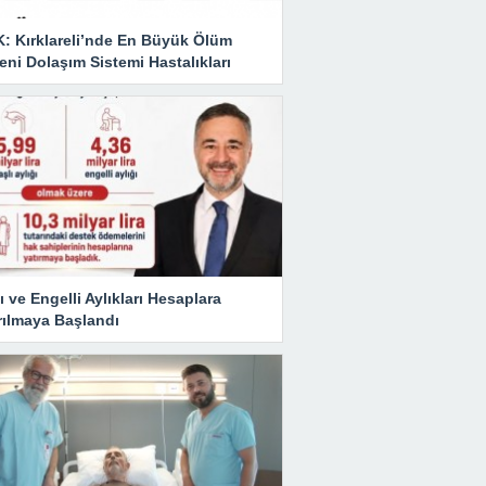
K: Kırklareli’nde En Büyük Ölüm
ni Dolaşım Sistemi Hastalıkları
ı ve Engelli Aylıkları Hesaplara
rılmaya Başlandı