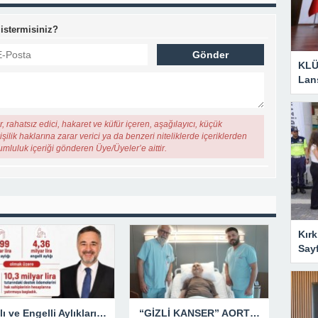
 istermisiniz?
KLÜ
Lan
, rahatsız edici, hakaret ve küfür içeren, aşağılayıcı, küçük
şilik haklarına zarar verici ya da benzeri niteliklerde içeriklerden
rumluluk içeriği gönderen Üye/Üyeler’e aittir.
Kırk
Say
Yaşlı ve Engelli Aylıkları Hesaplara Yatırılmaya Başlandı
“GİZLİ KANSER” AORT ANEVRİZMASI KAPALI YÖNTEMLE TEDAVİ EDİLDİ