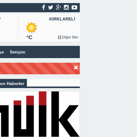
KIRKLARELİ
P
°C
Diğer İller
ye
İletişim
on Haberler