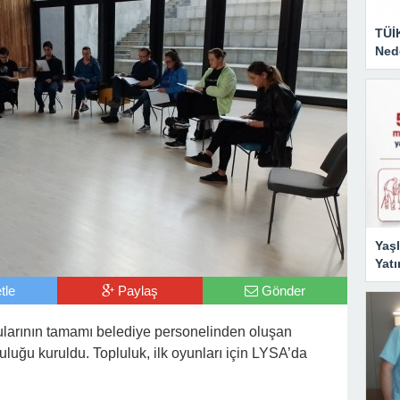
TÜİ
Nede
Yaşl
Yatı
tle
Paylaş
Gönder
larının tamamı belediye personelinden oluşan
luğu kuruldu. Topluluk, ilk oyunları için LYSA’da