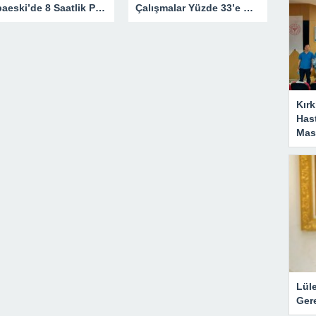
Babaeski’de 8 Saatlik Planlı Elektrik Kesintisi
Çalışmalar Yüzde 33’e Ulaştı
Kırk
Has
Masa
Lül
Gere