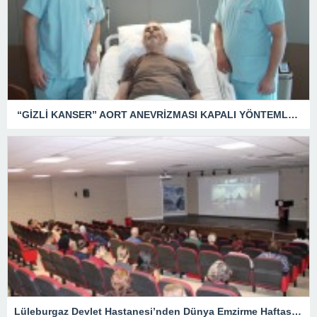
“GİZLİ KANSER” AORT ANEVRİZMASI KAPALI YÖNTEMLE TEDAVİ EDİLDİ
Lüleburgaz Devlet Hastanesi’nden Dünya Emzirme Haftası Katılımı