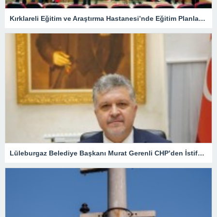
Kırklareli Eğitim ve Araştırma Hastanesi’nde Eğitim Planlaması Masaya Yatırıldı
Lüleburgaz Belediye Başkanı Murat Gerenli CHP’den İstifa Etti