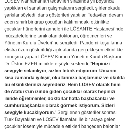
LÖSEV Kahramanları tedavileri sırasında yıl boyunca
yaptıkları el sanatları çalışmalarını sergiledi, şiirler okudu,
şarkılar söyledi, dans gösterileri yaptılar. Tedavileri devam
eden sınırlı bir grup çocuğun katılımındaki etkinlikte
çocuklar hünerlerini anneleri ile LÖSANTE Hastanesi’nde
mücadelelerine tanık olan doktorları, öğretmenleri ve
Yönetim Kurulu Üyeleri’ne sergiledi. Pandemi koşullarına
ekstra özen gösterildiği açık alanda gerçekleşen etkinlikte
konuşma yapan LÖSEV Kurucu Yönetim Kurulu Başkanı
Dr. Üstün EZER miniklere şöyle seslendi, “
Hepinizi
sevgiyle selamlıyor, sizleri tebrik ediyorum. Umarım
kısa zamanda iyileşir, okullarınıza başlarsınız ve okulda
bu etkinliklerinizi seyrederiz. Hem LÖSEV olarak hem
de Atatürk’ün izinde giden çocuklar olarak hepinizi
ileride öğretmenler, doktorlar hatta başbakanlar ve
cumhurbaşkanları olarak görmek istiyorum. Sizleri
sevgiyle kucaklıyorum
.” Sergilenen gösteriler sonrası
Türk Bayrakları ve LÖSEV flamaları ile bir araya gelen
çocuklar lösemiyle mücadele ettikleri bahçeden balonlar