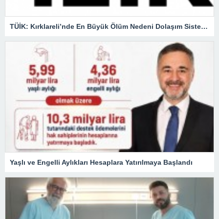
TÜİK: Kırklareli’nde En Büyük Ölüm Nedeni Dolaşım Sistemi Hastalıkları
Yaşlı ve Engelli Aylıkları Hesaplara Yatırılmaya Başlandı