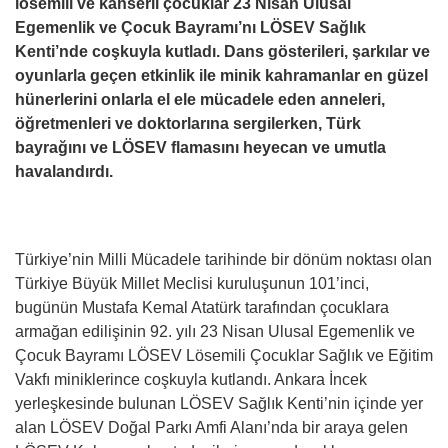
lösemili ve kanserli çocuklar 23 Nisan Ulusal
Egemenlik ve Çocuk Bayramı’nı LÖSEV Sağlık
Kenti’nde coşkuyla kutladı. Dans gösterileri, şarkılar ve
oyunlarla geçen etkinlik ile minik kahramanlar en güzel
hünerlerini onlarla el ele mücadele eden anneleri,
öğretmenleri ve
doktorlarına sergilerken, Türk
bayrağını ve LÖSEV flamasını heyecan ve umutla
havalandırdı.
Türkiye’nin Milli Mücadele tarihinde bir dönüm noktası olan
Türkiye Büyük Millet Meclisi kuruluşunun 101’inci,
bugünün Mustafa Kemal Atatürk tarafından çocuklara
armağan edilişinin 92. yılı 23 Nisan Ulusal Egemenlik ve
Çocuk Bayramı LÖSEV Lösemili Çocuklar Sağlık ve Eğitim
Vakfı miniklerince coşkuyla kutlandı. Ankara İncek
yerleşkesinde bulunan LÖSEV Sağlık Kenti’nin içinde yer
alan LÖSEV Doğal Parkı Amfi Alanı’nda bir araya gelen