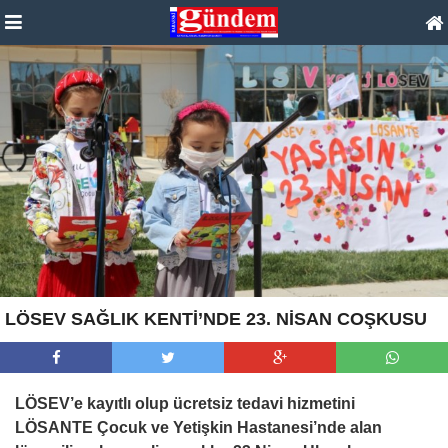
LÖSEV SAĞLIK KENTİ’NDE 23. NİSAN COŞKUSU
LÖSEV’e kayıtlı olup ücretsiz tedavi hizmetini
LÖSANTE Çocuk ve Yetişkin Hastanesi’nde alan