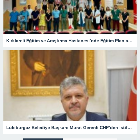
Kırklareli Eğitim ve Araştırma Hastanesi’nde Eğitim Planlaması Masaya Yatırıldı
Lüleburgaz Belediye Başkanı Murat Gerenli CHP’den İstifa Etti