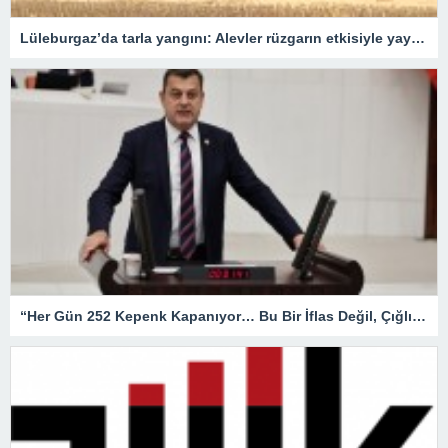
Lüleburgaz’da tarla yangını: Alevler rüzgarın etkisiyle yayıldı
“Her Gün 252 Kepenk Kapanıyor… Bu Bir İflas Değil, Çığlıktır!”