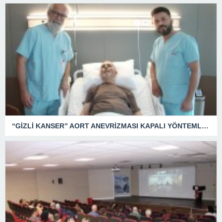
“GİZLİ KANSER” AORT ANEVRİZMASI KAPALI YÖNTEMLE TEDAVİ EDİLDİ