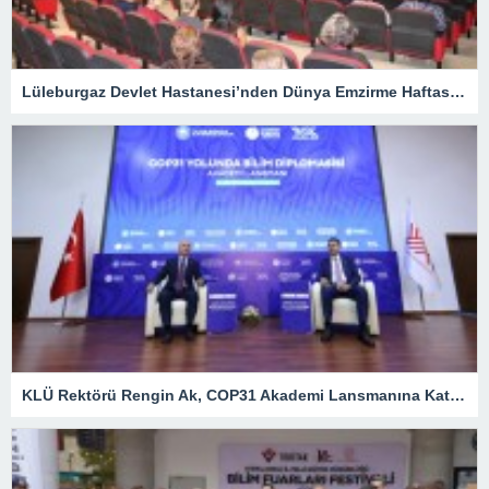
Lüleburgaz Devlet Hastanesi’nden Dünya Emzirme Haftası Katılımı
KLÜ Rektörü Rengin Ak, COP31 Akademi Lansmanına Katıldı