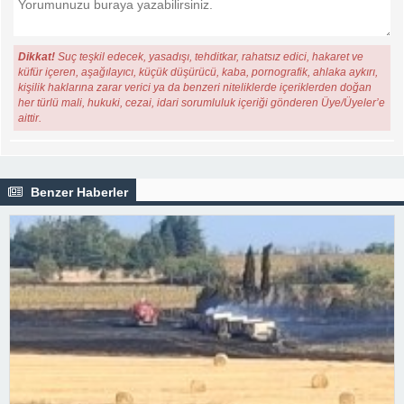
Dikkat!
Suç teşkil edecek, yasadışı, tehditkar, rahatsız edici, hakaret ve
küfür içeren, aşağılayıcı, küçük düşürücü, kaba, pornografik, ahlaka aykırı,
kişilik haklarına zarar verici ya da benzeri niteliklerde içeriklerden doğan
her türlü mali, hukuki, cezai, idari sorumluluk içeriği gönderen Üye/Üyeler’e
aittir.
Benzer Haberler