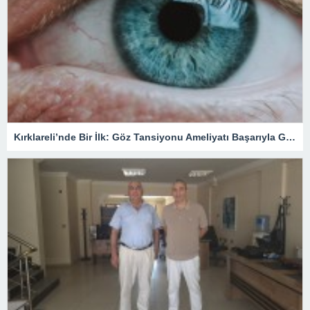
Kırklareli’nde Bir İlk: Göz Tansiyonu Ameliyatı Başarıyla Gerçekleştirildi