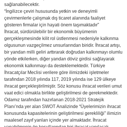
sağlanabilecektir.
“İngilizce çeviri hususunda yetkin ve deneyimli
çevirmenlerle çalışmak dış ticaret alanında faaliyet
gösteren firmalar için hayati önem taşımaktadır”
İhracat, sürdürülebilir bir ekonomik büyümenin
gerçekleşmesinde kilit rol üstlenmesi nedeniyle kalkınma
olgusunun vazgeçilmez unsurlarından biridir. İhracat artışı,
bir yandan milli geliri arttırarak doğrudan kalkınmayı olumlu
yönde etkilerken, diğer yandan döviz girdisi sağlayarak
ekonomik kalkınmayı da desteklemektedir. Türkiye
İhracatçılar Meclisi verilere göre ilimizdeki işletmeler
tarafından 2018 yılında 117, 2019 yılında ise 129 ülkeye
ihracat gerçekleştirilmiştir. Söz konusu ihracat verileri umut
vaat edici olmakla birlikte geliştirilmesi de gerekmektedir.
Odamız tarafından hazırlanan 2018-2021 Stratejik
Planı’nda yer alan SWOT Analizinde “Üyelerimizin ihracat
konusunda kapasitelerinin geliştirilmesi gerekliliği” ilimizin
maalesef zayıf yanları içinde yer almaktadır. İhracat
yapabilmenin ön koşullarından biri ihracat yapılacak