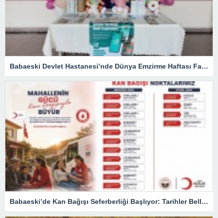
Babaeski Devlet Hastanesi’nde Dünya Emzirme Haftası Farkındalığı
Babaeski’de Kan Bağışı Seferberliği Başlıyor: Tarihler Belli Oldu