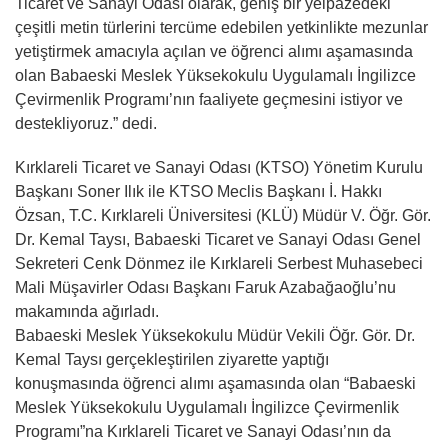
Ticaret ve Sanayi Odası olarak, geniş bir yelpazedeki
çeşitli metin türlerini tercüme edebilen yetkinlikte mezunlar
yetiştirmek amacıyla açılan ve öğrenci alımı aşamasında
olan Babaeski Meslek Yüksekokulu Uygulamalı İngilizce
Çevirmenlik Programı’nın faaliyete geçmesini istiyor ve
destekliyoruz.” dedi.
Kırklareli Ticaret ve Sanayi Odası (KTSO) Yönetim Kurulu
Başkanı Soner Ilık ile KTSO Meclis Başkanı İ. Hakkı
Özsan, T.C. Kırklareli Üniversitesi (KLÜ) Müdür V. Öğr. Gör.
Dr. Kemal Taysı, Babaeski Ticaret ve Sanayi Odası Genel
Sekreteri Cenk Dönmez ile Kırklareli Serbest Muhasebeci
Mali Müşavirler Odası Başkanı Faruk Azabağaoğlu’nu
makamında ağırladı.
Babaeski Meslek Yüksekokulu Müdür Vekili Öğr. Gör. Dr.
Kemal Taysı gerçekleştirilen ziyarette yaptığı
konuşmasında öğrenci alımı aşamasında olan “Babaeski
Meslek Yüksekokulu Uygulamalı İngilizce Çevirmenlik
Programı”na Kırklareli Ticaret ve Sanayi Odası’nın da