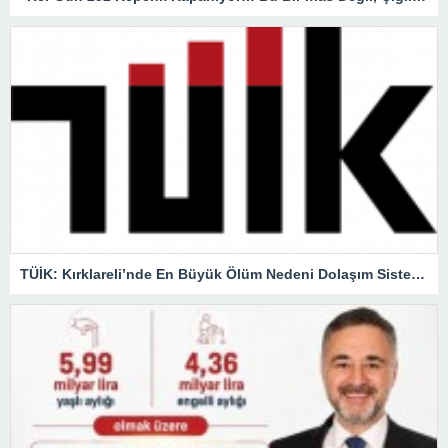
TÜİK: Kırklareli’nde En Büyük Ölüm Nedeni Dolaşım Sistemi Hastalıkları