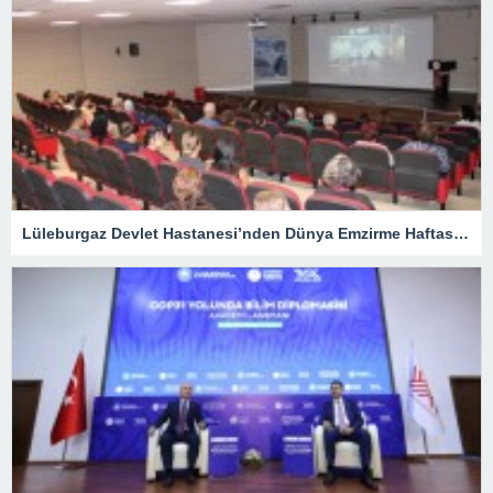
Lüleburgaz Devlet Hastanesi’nden Dünya Emzirme Haftası Katılımı