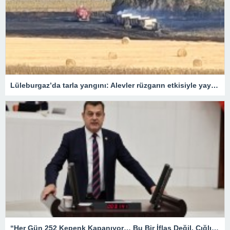
Lüleburgaz’da tarla yangını: Alevler rüzgarın etkisiyle yayıldı
“Her Gün 252 Kepenk Kapanıyor… Bu Bir İflas Değil, Çığlıktır!”