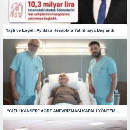
Yaşlı ve Engelli Aylıkları Hesaplara Yatırılmaya Başlandı
“GİZLİ KANSER” AORT ANEVRİZMASI KAPALI YÖNTEMLE TEDAVİ EDİLDİ