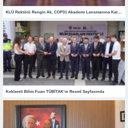
KLÜ Rektörü Rengin Ak, COP31 Akademi Lansmanına Katıldı
Kırklareli Bilim Fuarı TÜBİTAK’ın Resmî Sayfasında