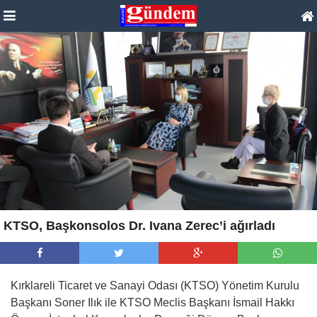
KTSO, Başkonsolos Dr. Ivana Zerec’i ağırladı
Kırklareli Ticaret ve Sanayi Odası (KTSO) Yönetim Kurulu
Başkanı Soner Ilık ile KTSO Meclis Başkanı İsmail Hakkı