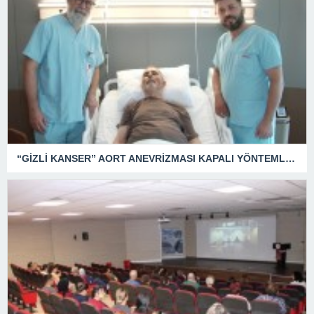
“GİZLİ KANSER” AORT ANEVRİZMASI KAPALI YÖNTEMLE TEDAVİ EDİLDİ