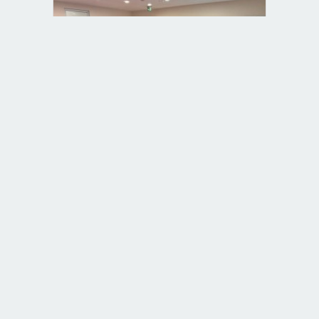
Babaeski Devlet Hastanesi Personeli
Bebek Dostu Sempozyumunda
Babaeski Müftülüğü’nden Kıble
Tartışmalarına Resmi Yanıt