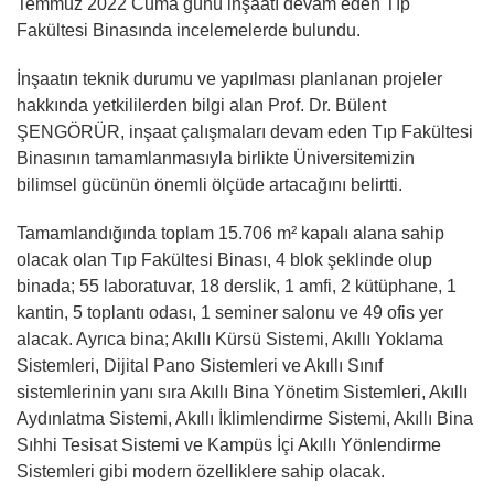
Temmuz 2022 Cuma günü inşaatı devam eden Tıp
Fakültesi Binasında incelemelerde bulundu.
İnşaatın teknik durumu ve yapılması planlanan projeler
hakkında yetkililerden bilgi alan Prof. Dr. Bülent
ŞENGÖRÜR, inşaat çalışmaları devam eden Tıp Fakültesi
Binasının tamamlanmasıyla birlikte Üniversitemizin
bilimsel gücünün önemli ölçüde artacağını belirtti.
Tamamlandığında toplam 15.706 m² kapalı alana sahip
olacak olan Tıp Fakültesi Binası, 4 blok şeklinde olup
binada; 55 laboratuvar, 18 derslik, 1 amfi, 2 kütüphane, 1
kantin, 5 toplantı odası, 1 seminer salonu ve 49 ofis yer
alacak. Ayrıca bina; Akıllı Kürsü Sistemi, Akıllı Yoklama
Sistemleri, Dijital Pano Sistemleri ve Akıllı Sınıf
sistemlerinin yanı sıra Akıllı Bina Yönetim Sistemleri, Akıllı
Aydınlatma Sistemi, Akıllı İklimlendirme Sistemi, Akıllı Bina
Sıhhi Tesisat Sistemi ve Kampüs İçi Akıllı Yönlendirme
Sistemleri gibi modern özelliklere sahip olacak.