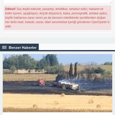
Dikkat!
Suç teşkil edecek, yasadışı, tehditkar, rahatsız edici, hakaret ve
küfür içeren, aşağılayıcı, küçük düşürücü, kaba, pornografik, ahlaka aykırı,
kişilik haklarına zarar verici ya da benzeri niteliklerde içeriklerden doğan
her türlü mali, hukuki, cezai, idari sorumluluk içeriği gönderen Üye/Üyeler’e
aittir.
Benzer Haberler