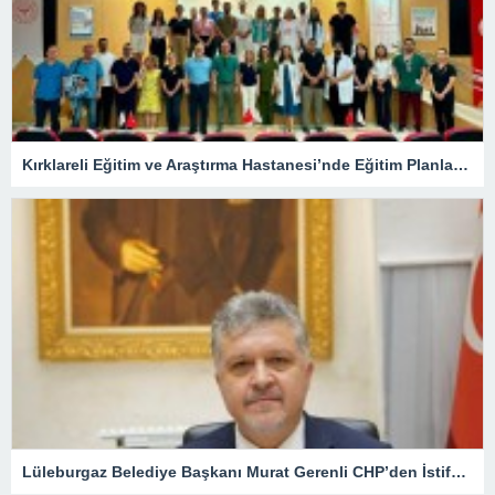
Kırklareli Eğitim ve Araştırma Hastanesi’nde Eğitim Planlaması Masaya Yatırıldı
Lüleburgaz Belediye Başkanı Murat Gerenli CHP’den İstifa Etti