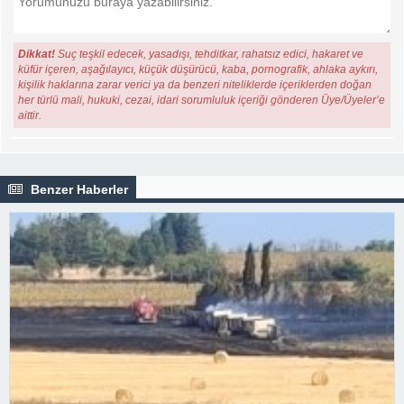
Dikkat!
Suç teşkil edecek, yasadışı, tehditkar, rahatsız edici, hakaret ve
küfür içeren, aşağılayıcı, küçük düşürücü, kaba, pornografik, ahlaka aykırı,
kişilik haklarına zarar verici ya da benzeri niteliklerde içeriklerden doğan
her türlü mali, hukuki, cezai, idari sorumluluk içeriği gönderen Üye/Üyeler’e
aittir.
Benzer Haberler