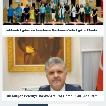
Kırklareli Eğitim ve Araştırma Hastanesi’nde Eğitim Planlaması Masaya Yatırıldı
Lüleburgaz Belediye Başkanı Murat Gerenli CHP’den İstifa Etti