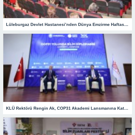
Lüleburgaz Devlet Hastanesi’nden Dünya Emzirme Haftası Katılımı
KLÜ Rektörü Rengin Ak, COP31 Akademi Lansmanına Katıldı