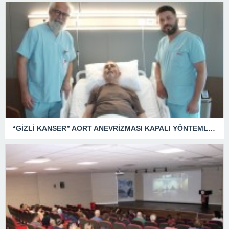
“GİZLİ KANSER” AORT ANEVRİZMASI KAPALI YÖNTEMLE TEDAVİ EDİLDİ