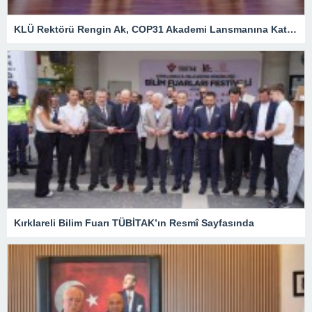
KLÜ Rektörü Rengin Ak, COP31 Akademi Lansmanına Katıldı
Kırklareli Bilim Fuarı TÜBİTAK’ın Resmî Sayfasında