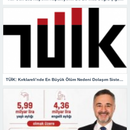
TÜİK: Kırklareli’nde En Büyük Ölüm Nedeni Dolaşım Sistemi Hastalıkları