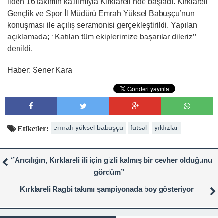
ilden 16 takımın katılımıyla Kırklareli’nde başladı. Kırklareli
Gençlik ve Spor İl Müdürü Emrah Yüksel Babuşçu’nun
konuşması ile açılış seramonisi gerçekleştirildi. Yapılan
açıklamada; ‘’Katılan tüm ekiplerimize başarılar dileriz’’
denildi.
Haber: Şener Kara
emrah yüksel babuşçu
futsal
yıldızlar
Etiketler:
‘’Arıcılığın, Kırklareli ili için gizli kalmış bir cevher olduğunu
gördüm’’
Kırklareli Ragbi takımı şampiyonada boy gösteriyor