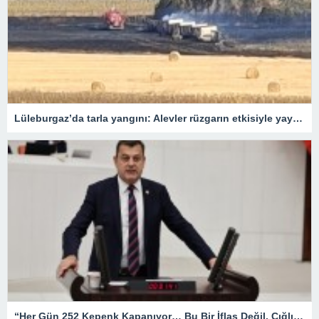
Lüleburgaz’da tarla yangını: Alevler rüzgarın etkisiyle yayıldı
“Her Gün 252 Kepenk Kapanıyor… Bu Bir İflas Değil, Çığlıktır!”