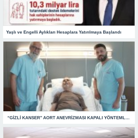
Yaşlı ve Engelli Aylıkları Hesaplara Yatırılmaya Başlandı
“GİZLİ KANSER” AORT ANEVRİZMASI KAPALI YÖNTEMLE TEDAVİ EDİLDİ