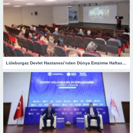
Lüleburgaz Devlet Hastanesi’nden Dünya Emzirme Haftası Katılımı