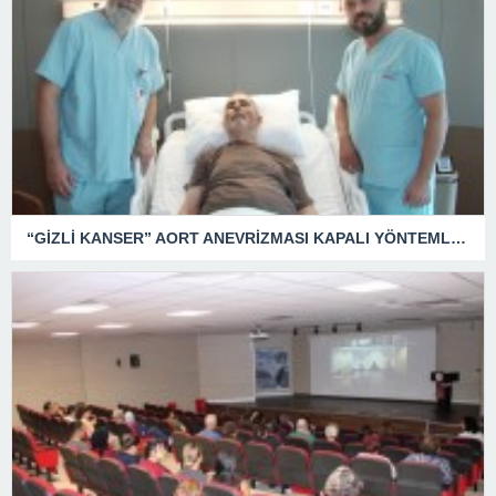
“GİZLİ KANSER” AORT ANEVRİZMASI KAPALI YÖNTEMLE TEDAVİ EDİLDİ