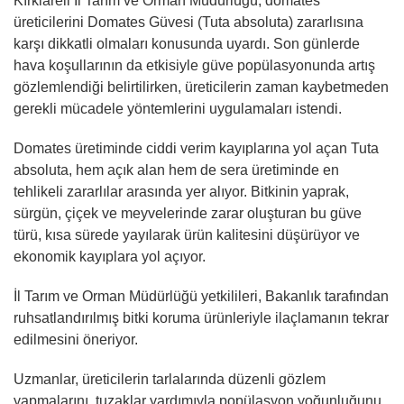
Kırklareli İl Tarım ve Orman Müdürlüğü, domates
üreticilerini Domates Güvesi (Tuta absoluta) zararlısına
karşı dikkatli olmaları konusunda uyardı. Son günlerde
hava koşullarının da etkisiyle güve popülasyonunda artış
gözlemlendiği belirtilirken, üreticilerin zaman kaybetmeden
gerekli mücadele yöntemlerini uygulamaları istendi.
Domates üretiminde ciddi verim kayıplarına yol açan Tuta
absoluta, hem açık alan hem de sera üretiminde en
tehlikeli zararlılar arasında yer alıyor. Bitkinin yaprak,
sürgün, çiçek ve meyvelerinde zarar oluşturan bu güve
türü, kısa sürede yayılarak ürün kalitesini düşürüyor ve
ekonomik kayıplara yol açıyor.
İl Tarım ve Orman Müdürlüğü yetkilileri, Bakanlık tarafından
ruhsatlandırılmış bitki koruma ürünleriyle ilaçlamanın tekrar
edilmesini öneriyor.
Uzmanlar, üreticilerin tarlalarında düzenli gözlem
yapmalarını, tuzaklar yardımıyla popülasyon yoğunluğunu