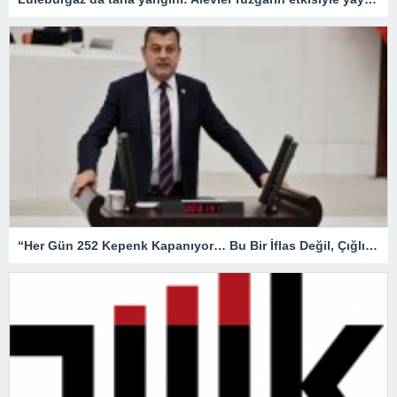
“Her Gün 252 Kepenk Kapanıyor… Bu Bir İflas Değil, Çığlıktır!”