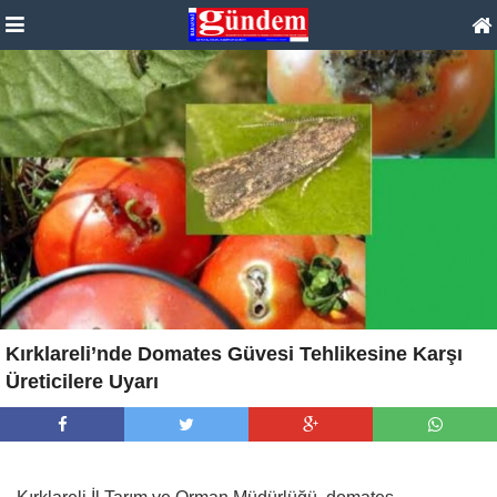
Kırklareli’nde Domates Güvesi Tehlikesine Karşı
Üreticilere Uyarı