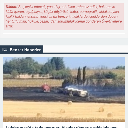
Dikkat!
Suç teşkil edecek, yasadışı, tehditkar, rahatsız edici, hakaret ve
küfür içeren, aşağılayıcı, küçük düşürücü, kaba, pornografik, ahlaka aykırı,
kişilik haklarına zarar verici ya da benzeri niteliklerde içeriklerden doğan
her türlü mali, hukuki, cezai, idari sorumluluk içeriği gönderen Üye/Üyeler’e
aittir.
Benzer Haberler
Lüleburgaz’da tarla yangını: Alevler rüzgarın etkisiyle yayıldı