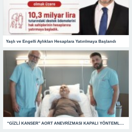
Yaşlı ve Engelli Aylıkları Hesaplara Yatırılmaya Başlandı
“GİZLİ KANSER” AORT ANEVRİZMASI KAPALI YÖNTEMLE TEDAVİ EDİLDİ