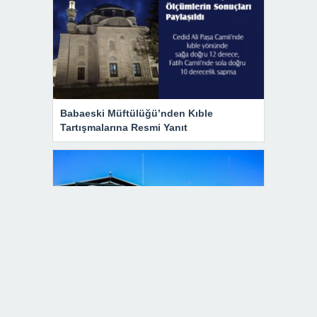
Babaeski Müftülüğü’nden Kıble
Tartışmalarına Resmi Yanıt
Vali Uğur Turan’dan Demirköy’de Sahil
Güvenlik Ziyareti