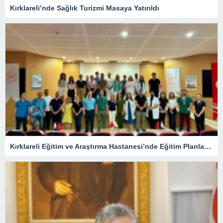
Kırklareli’nde Sağlık Turizmi Masaya Yatırıldı
Kırklareli Eğitim ve Araştırma Hastanesi’nde Eğitim Planlaması Masaya Yatırıldı