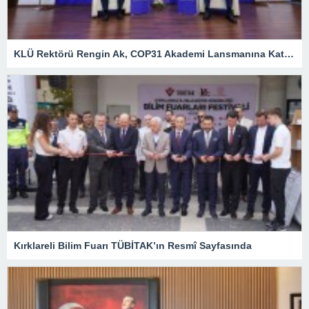
KLÜ Rektörü Rengin Ak, COP31 Akademi Lansmanına Katıldı
Kırklareli Bilim Fuarı TÜBİTAK’ın Resmî Sayfasında