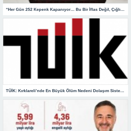
“Her Gün 252 Kepenk Kapanıyor… Bu Bir İflas Değil, Çığlıktır!”
TÜİK: Kırklareli’nde En Büyük Ölüm Nedeni Dolaşım Sistemi Hastalıkları