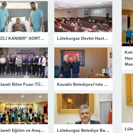
“GİZLİ KANSER” AORT ANEVRİZMASI KAPALI YÖNTEMLE TEDAVİ EDİLDİ
Lüleburgaz Devlet Hastanesi’nden Dünya Emzirme Haftası Katılımı
Kırk
Has
Masa
Kırklareli Bilim Fuarı TÜBİTAK’ın Resmî Sayfasında
Kavaklı Belediyesi’nde Fahri Özkan Ziyareti
Lül
Kırklareli Eğitim ve Araştırma Hastanesi’nde Eğitim Planlaması Masaya Yatırıldı
Lüleburgaz Belediye Başkanı Murat Gerenli CHP’den İstifa Etti