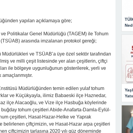
TÜİ
rlüğünden yapılan açıklamaya göre;
Nede
r ve Politikalar Genel Müdürlüğü (TAGEM) ile Tohum
liği (TSÜAB) arasında imzalanan protokol gereği;
 Müdürlükleri ve TSÜAB’a üye özel sektör tarafından
lmiş ve milli çeşit listesinde yer alan çeşitlerin, çiftçi
arı ile bölgeye uygunluğunun gösterilerek, yerli ve
ak amaçlanmıştır.
Enstitüsü Müdürlüğünden temin edilen yulaf tohum
Yaşl
klar ve Küçükyayla, ilimiz Babaeski ilçe Haznedar,
Yatı
az ilçe Alacaoğlu, ve Vize ilçe Hasbuğa köylerinde
ına; buğday tohum çeşitleri Abide-Anafarta-Damla-Eylül-
ohum çeşitleri, Hasat-Hazar-Helke ve Yaprak
belirlenen çiftçimizin, ve Hasat-Hazar arpa çeşitleri
en çiftçimizin tarlasına 2020 yılı güz döneminde