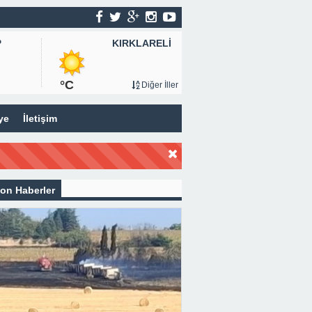
KIRKLARELİ
P
°C
Diğer İller
ye
İletişim
on Haberler