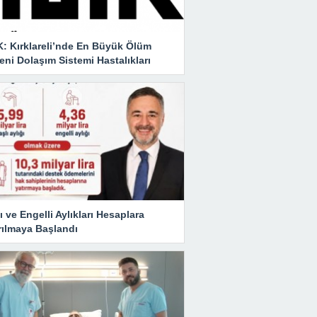
K: Kırklareli’nde En Büyük Ölüm
ni Dolaşım Sistemi Hastalıkları
ı ve Engelli Aylıkları Hesaplara
rılmaya Başlandı