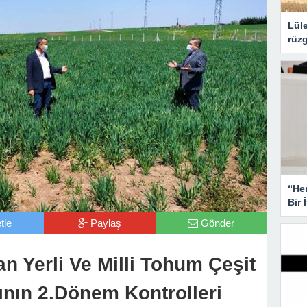
Lüle
rüzg
“He
Bir 
tle
Paylaş
Gönder
an Yerli Ve Milli Tohum Çeşit
nın 2.Dönem Kontrolleri