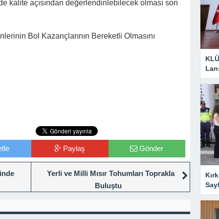
de kalite açısından değerlendirilebilecek olması son
rünlerinin Bol Kazançlarının Bereketli Olmasını
KLÜ
Lan
tle
Paylaş
Gönder
inde
Yerli ve Milli Mısır Tohumları Toprakla
Kırk
Say
Buluştu