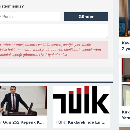
 istermisiniz?
Kav
, rahatsız edici, hakaret ve küfür içeren, aşağılayıcı, küçük
Ziya
şilik haklarına zarar verici ya da benzeri niteliklerde içeriklerden
rumluluk içeriği gönderen Üye/Üyeler’e aittir.
Kırk
Yatı
“Her Gün 252 Kepenk Kapanıyor… Bu Bir İflas Değil, Çığlıktır!”
TÜİK: Kırklareli’nde En Büyük Ölüm Nedeni Dolaşım Sistemi Hastalıkları