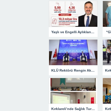
Yaşlı ve Engelli Aylıkları Hesaplara Yatırılmaya Başlandı
KLÜ Rektörü Rengin Ak, COP31 Akademi Lansmanına Katıldı
Kırklareli’nde Sağlık Turizmi Masaya Yatırıldı