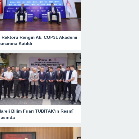
 Rektörü Rengin Ak, COP31 Akademi
smanına Katıldı
lareli Bilim Fuarı TÜBİTAK’ın Resmî
fasında