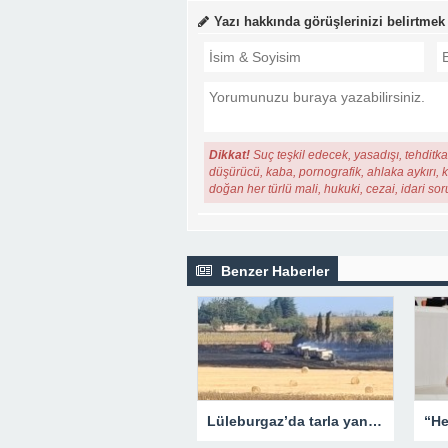
Yazı hakkında görüşlerinizi belirtmek
Dikkat!
Suç teşkil edecek, yasadışı, tehditkar
düşürücü, kaba, pornografik, ahlaka aykırı, ki
doğan her türlü mali, hukuki, cezai, idari so
Benzer Haberler
Lüleburgaz’da tarla yangını: Alevler rüzgarın etkisiyle yayıldı