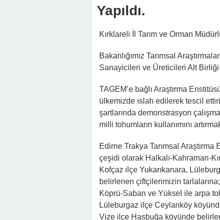
Yapıldı.
Kırklareli İl Tarım ve Orman Müdü
Bakanlığımız Tarımsal Araştırmala
Sanayicileri ve Üreticileri Alt Bir
TAGEM’e bağlı Araştırma Enstitüsü
ülkemizde ıslah edilerek tescil ettiri
şartlarında demonstrasyon çalışmal
milli tohumların kullanımını artırm
Edirne Trakya Tarımsal Araştırma 
çeşidi olarak Halkalı-Kahraman-Kır
Kofçaz ilçe Yukarıkanara, Lüleburg
belirlenen çiftçilerimizin tarlalar
Köprü-Saban ve Yüksel
ile arpa t
Lüleburgaz ilçe Ceylanköy köyünde 
Vize ilçe Hasbuğa köyünde belirlen