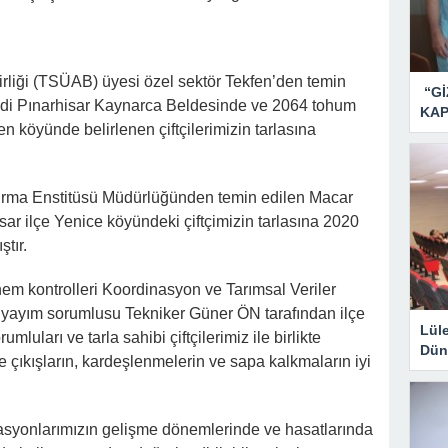
Birliği (TSÜAB) üyesi özel sektör Tekfen’den temin
“Gİ
di Pınarhisar Kaynarca Beldesinde ve 2064 tohum
KAP
en köyünde belirlenen çiftçilerimizin tarlasına
ştırma Enstitüsü Müdürlüğünden temin edilen Macar
sar ilçe Yenice köyündeki çiftçimizin tarlasına 2020
tır.
em kontrolleri Koordinasyon ve Tarımsal Veriler
ayım sorumlusu Tekniker Güner ÖN tarafından ilçe
Lül
uları ve tarla sahibi çiftçilerimiz ile birlikte
Dün
e çıkışların, kardeşlenmelerin ve sapa kalkmaların iyi
rasyonlarımızın gelişme dönemlerinde ve hasatlarında