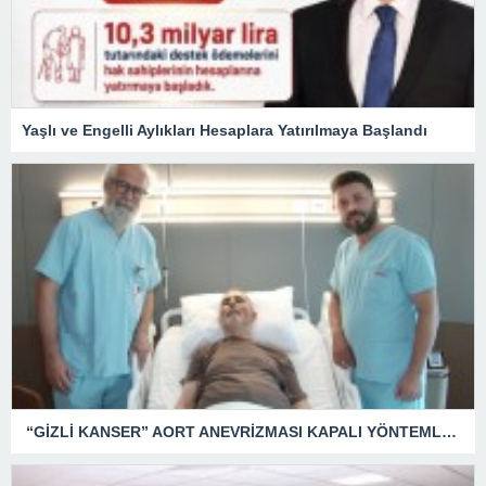
Yaşlı ve Engelli Aylıkları Hesaplara Yatırılmaya Başlandı
“GİZLİ KANSER” AORT ANEVRİZMASI KAPALI YÖNTEMLE TEDAVİ EDİLDİ