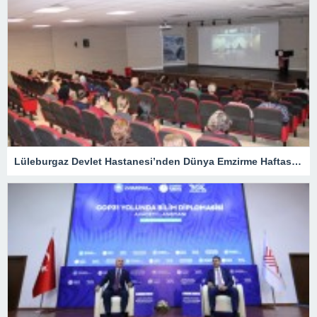
Lüleburgaz Devlet Hastanesi’nden Dünya Emzirme Haftası Katılımı