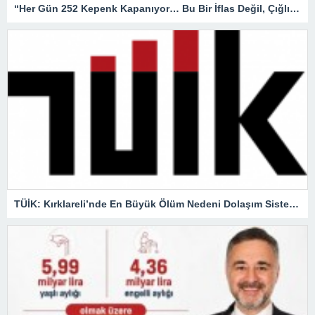
“Her Gün 252 Kepenk Kapanıyor… Bu Bir İflas Değil, Çığlıktır!”
TÜİK: Kırklareli’nde En Büyük Ölüm Nedeni Dolaşım Sistemi Hastalıkları