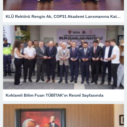
KLÜ Rektörü Rengin Ak, COP31 Akademi Lansmanına Katıldı
Kırklareli Bilim Fuarı TÜBİTAK’ın Resmî Sayfasında