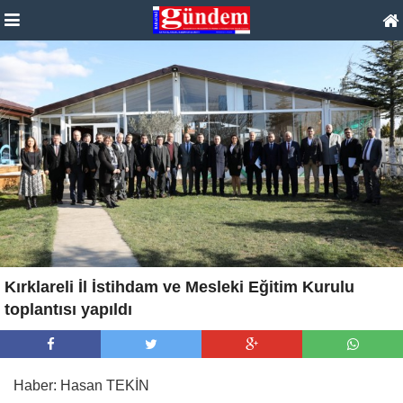
Kırklareli İl İstihdam ve Mesleki Eğitim Kurulu
toplantısı yapıldı
Haber: Hasan TEKİN