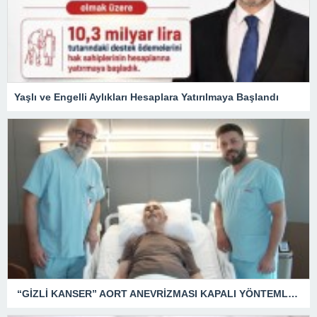
Yaşlı ve Engelli Aylıkları Hesaplara Yatırılmaya Başlandı
“GİZLİ KANSER” AORT ANEVRİZMASI KAPALI YÖNTEMLE TEDAVİ EDİLDİ