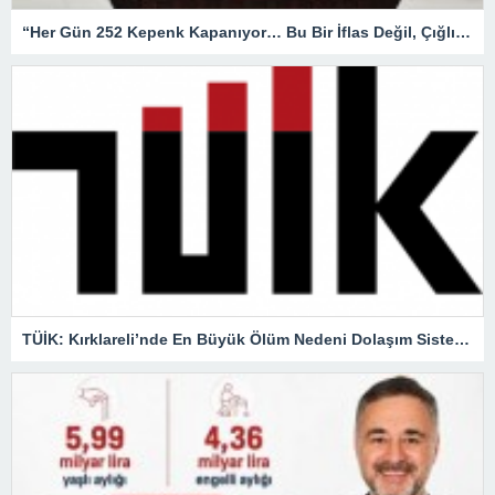
“Her Gün 252 Kepenk Kapanıyor… Bu Bir İflas Değil, Çığlıktır!”
TÜİK: Kırklareli’nde En Büyük Ölüm Nedeni Dolaşım Sistemi Hastalıkları