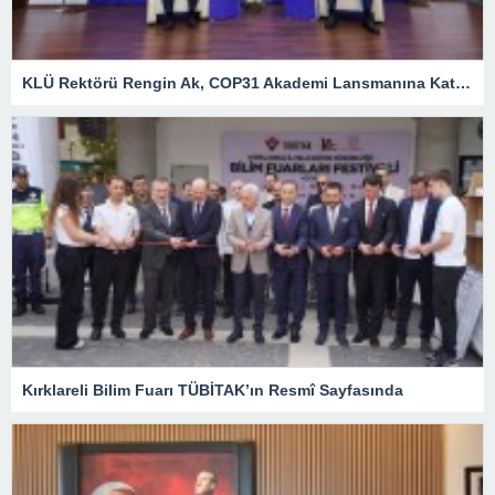
KLÜ Rektörü Rengin Ak, COP31 Akademi Lansmanına Katıldı
Kırklareli Bilim Fuarı TÜBİTAK’ın Resmî Sayfasında