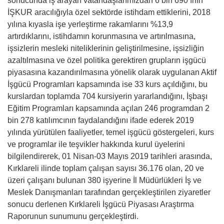
sonucunda iş arayan vatandaşlarımızdan 6 bin 690’ının
İŞKUR aracılığıyla özel sektörde istihdam ettiklerini, 2018
yılına kıyasla işe yerleştirme rakamlarını %13,9
artırdıklarını, istihdamın korunmasına ve artırılmasına,
işsizlerin mesleki niteliklerinin geliştirilmesine, işsizliğin
azaltılmasına ve özel politika gerektiren grupların işgücü
piyasasına kazandırılmasına yönelik olarak uygulanan Aktif
İşgücü Programları kapsamında ise 33 kurs açıldığını, bu
kurslardan toplamda 704 kursiyerin yararlandığını, İşbaşı
Eğitim Programları kapsamında açılan 246 programdan 2
bin 278 katılımcının faydalandığını ifade ederek 2019
yılında yürütülen faaliyetler, temel işgücü göstergeleri, kurs
ve programlar ile teşvikler hakkında kurul üyelerini
bilgilendirerek, 01 Nisan-03 Mayıs 2019 tarihleri arasında,
Kırklareli ilinde toplam çalışan sayısı 36.176 olan, 20 ve
üzeri çalışanı bulunan 380 işyerine İl Müdürlükleri İş ve
Meslek Danışmanları tarafından gerçekleştirilen ziyaretler
sonucu derlenen Kırklareli İşgücü Piyasası Araştırma
Raporunun sunumunu gerçekleştirdi.