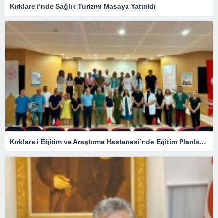
Kırklareli’nde Sağlık Turizmi Masaya Yatırıldı
Kırklareli Eğitim ve Araştırma Hastanesi’nde Eğitim Planlaması Masaya Yatırıldı