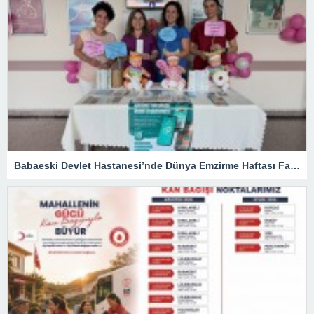
Babaeski Devlet Hastanesi’nde Dünya Emzirme Haftası Farkındalığı