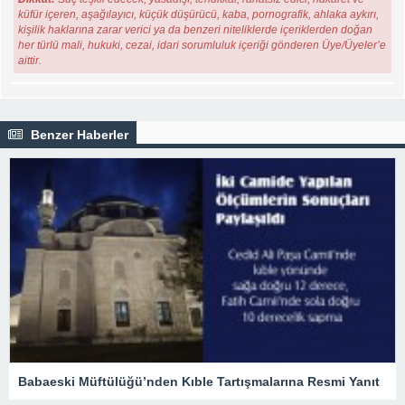
küfür içeren, aşağılayıcı, küçük düşürücü, kaba, pornografik, ahlaka aykırı,
kişilik haklarına zarar verici ya da benzeri niteliklerde içeriklerden doğan
her türlü mali, hukuki, cezai, idari sorumluluk içeriği gönderen Üye/Üyeler’e
aittir.
Benzer Haberler
Babaeski Müftülüğü’nden Kıble Tartışmalarına Resmi Yanıt