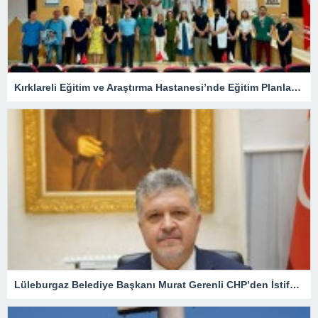
Kırklareli Eğitim ve Araştırma Hastanesi’nde Eğitim Planlaması Masaya Yatırıldı
Lüleburgaz Belediye Başkanı Murat Gerenli CHP’den İstifa Etti