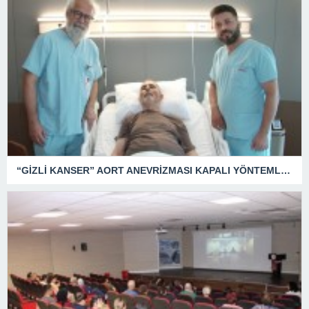
“GİZLİ KANSER” AORT ANEVRİZMASI KAPALI YÖNTEMLE TEDAVİ EDİLDİ