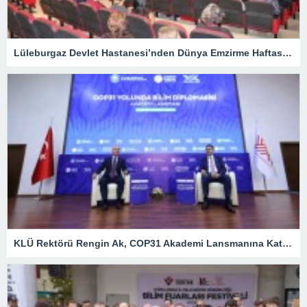
Lüleburgaz Devlet Hastanesi’nden Dünya Emzirme Haftası Katılımı
KLÜ Rektörü Rengin Ak, COP31 Akademi Lansmanına Katıldı