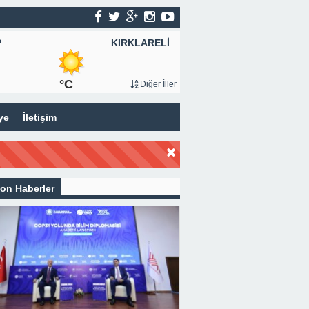
KIRKLARELİ
P
°C
Diğer İller
ye
İletişim
on Haberler