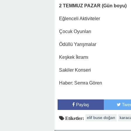
2 TEMMUZ PAZAR (Gün boyu)
Eğlenceli Aktiviteler
Çocuk Oyunları
Ödüllü Yarışmalar
Keşkek İkramı
Sakiler Konseri
Haber: Semra Gören
Paylaş
Twee
elif buse doğan
karaca
Etiketler: