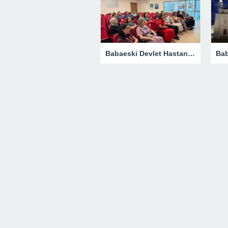
Babaeski Devlet Hastanesi Personeli Bebek Dostu Sempozyumunda