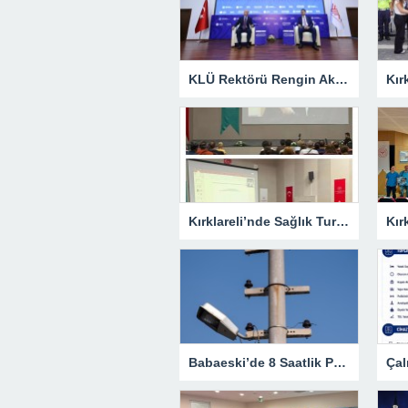
KLÜ Rektörü Rengin Ak, COP31 Akademi Lansmanına Katıldı
Kırklareli’nde Sağlık Turizmi Masaya Yatırıldı
Babaeski’de 8 Saatlik Planlı Elektrik Kesintisi