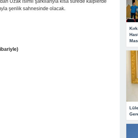
an Uzak isimli şarkılarıyla kısa sürede kalplerde
arıyla şenlik sahnesinde olacak.
Kırk
Has
Masa
bariyle)
Lül
Gere