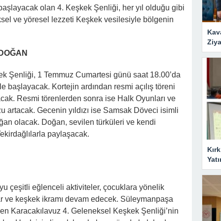
şlayacak olan 4. Keşkek Şenliği, her yıl olduğu gibi
sel ve yöresel lezzeti Keşkek vesilesiyle bölgenin
Kav
Ziya
E DOĞAN
ek Şenliği, 1 Temmuz Cumartesi günü saat 18.00’da
le başlayacak. Kortejin ardından resmi açılış töreni
acak. Resmi törenlerden sonra ise Halk Oyunları ve
u artacak. Gecenin yıldızı ise Samsak Döveci isimli
ğan olacak. Doğan, sevilen türküleri ve kendi
Tekirdağlılarla paylaşacak.
Kırk
Yatı
 çeşitli eğlenceli aktiviteler, çocuklara yönelik
alar ve keşkek ikramı devam edecek. Süleymanpaşa
ilen Karacakılavuz 4. Geleneksel Keşkek Şenliği’nin