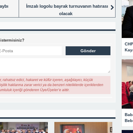
aybı
İmzalı logolu bayrak turnuvanın hatırası
olacak
 istermisiniz?
CHP 
Kay
, rahatsız edici, hakaret ve küfür içeren, aşağılayıcı, küçük
şilik haklarına zarar verici ya da benzeri niteliklerde içeriklerden
rumluluk içeriği gönderen Üye/Üyeler’e aittir.
Bab
Beb