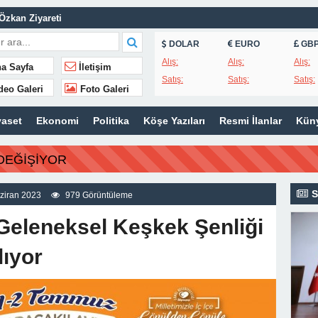
Özkan Ziyareti
Masaya Yatırıldı
DOLAR
EURO
GB
a Hastanesi’nde Eğitim Planlaması Masaya Yatırıldı
Alış:
Alış:
Alış:
a Sayfa
İletişim
Satış:
Satış:
Satış:
Murat Gerenli CHP’den İstifa Etti
deo Galeri
Foto Galeri
lektrik Kesintisi
yaset
Ekonomi
Politika
Köşe Yazıları
Resmi İlanlar
Kün
na Özgür Kaya Atandı
DEĞİŞİYOR
Personeli Bebek Dostu Sempozyumunda
31 Akademi Lansmanına Katıldı
S
ziran 2023
979 Görüntüleme
 Geleneksel Keşkek Şenliği
ıyor