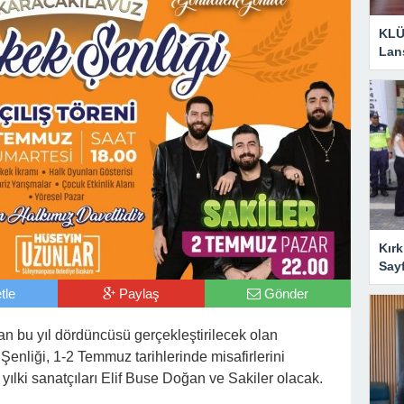
KLÜ
Lan
Kırk
Say
tle
Paylaş
Gönder
n bu yıl dördüncüsü gerçekleştirilecek olan
nliği, 1-2 Temmuz tarihlerinde misafirlerini
yılki sanatçıları Elif Buse Doğan ve Sakiler olacak.