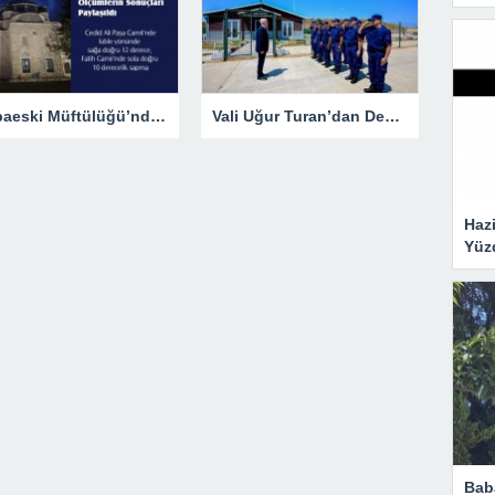
Babaeski Müftülüğü’nden Kıble Tartışmalarına Resmi Yanıt
Vali Uğur Turan’dan Demirköy’de Sahil Güvenlik Ziyareti
Hazi
Yüz
Bab