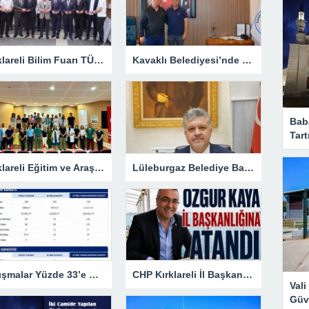
Kırklareli Bilim Fuarı TÜBİTAK’ın Resmî Sayfasında
Kavaklı Belediyesi’nde Fahri Özkan Ziyareti
Bab
Tart
Kırklareli Eğitim ve Araştırma Hastanesi’nde Eğitim Planlaması Masaya Yatırıldı
Lüleburgaz Belediye Başkanı Murat Gerenli CHP’den İstifa Etti
Çalışmalar Yüzde 33’e Ulaştı
CHP Kırklareli İl Başkanlığına Özgür Kaya Atandı
Val
Güve