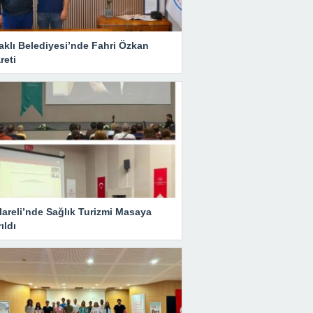
aklı Belediyesi’nde Fahri Özkan
reti
lareli’nde Sağlık Turizmi Masaya
rıldı