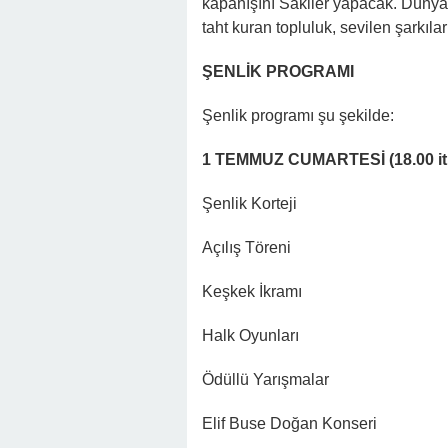
kapanışını Sakiler yapacak. Dünyad
taht kuran topluluk, sevilen şarkıl
ŞENLİK PROGRAMI
Şenlik programı şu şekilde:
1 TEMMUZ CUMARTESİ (18.00 iti
Şenlik Korteji
Açılış Töreni
Keşkek İkramı
Halk Oyunları
Ödüllü Yarışmalar
Elif Buse Doğan Konseri