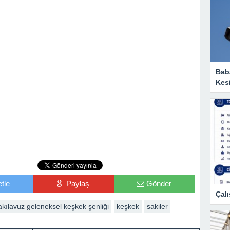
Baba
Kesi
tle
Paylaş
Gönder
Çalı
kılavuz geleneksel keşkek şenliği
keşkek
sakiler