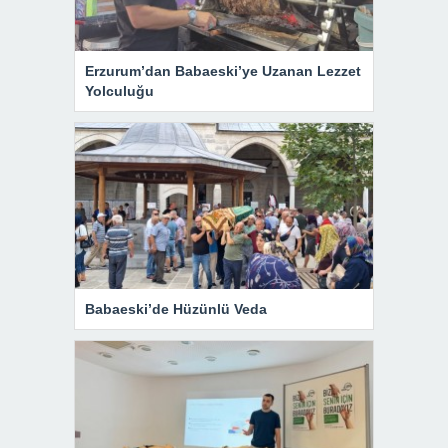
Erzurum’dan Babaeski’ye Uzanan Lezzet
Yolculuğu
Babaeski’de Hüzünlü Veda