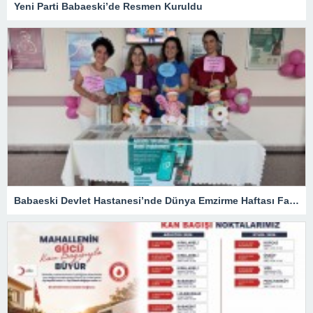
Yeni Parti Babaeski’de Resmen Kuruldu
Babaeski Devlet Hastanesi’nde Dünya Emzirme Haftası Farkındalığı