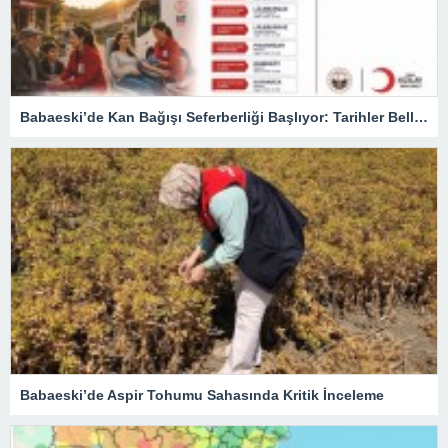
Babaeski’de Kan Bağışı Seferberliği Başlıyor: Tarihler Belli Oldu
Babaeski’de Aspir Tohumu Sahasında Kritik İnceleme