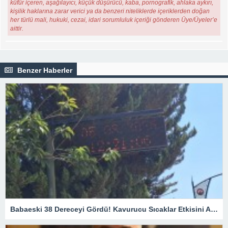
küfür içeren, aşağılayıcı, küçük düşürücü, kaba, pornografik, ahlaka aykırı,
kişilik haklarına zarar verici ya da benzeri niteliklerde içeriklerden doğan
her türlü mali, hukuki, cezai, idari sorumluluk içeriği gönderen Üye/Üyeler’e
aittir.
Benzer Haberler
Babaeski 38 Dereceyi Gördü! Kavurucu Sıcaklar Etkisini Artırıyor