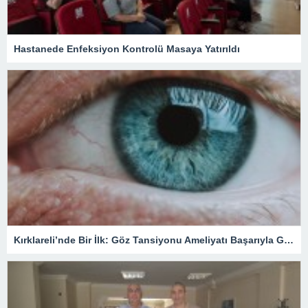
Hastanede Enfeksiyon Kontrolü Masaya Yatırıldı
Kırklareli’nde Bir İlk: Göz Tansiyonu Ameliyatı Başarıyla Gerçekleştirildi