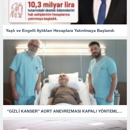
Yaşlı ve Engelli Aylıkları Hesaplara Yatırılmaya Başlandı
“GİZLİ KANSER” AORT ANEVRİZMASI KAPALI YÖNTEMLE TEDAVİ EDİLDİ