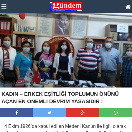
KADIN – ERKEK EŞİTLİĞİ TOPLUMUN ÖNÜNÜ
AÇAN EN ÖNEMLİ DEVRİM YASASIDIR !
4 Ekim 1926’da kabul edilen Medeni Kanun ile ilgili olarak