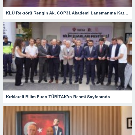
KLÜ Rektörü Rengin Ak, COP31 Akademi Lansmanına Katıldı
Kırklareli Bilim Fuarı TÜBİTAK’ın Resmî Sayfasında