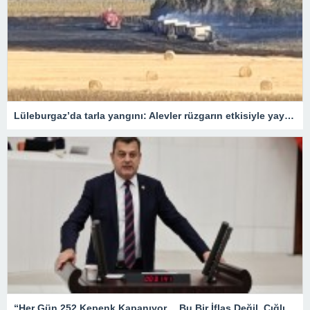
Lüleburgaz’da tarla yangını: Alevler rüzgarın etkisiyle yayıldı
“Her Gün 252 Kepenk Kapanıyor… Bu Bir İflas Değil, Çığlıktır!”