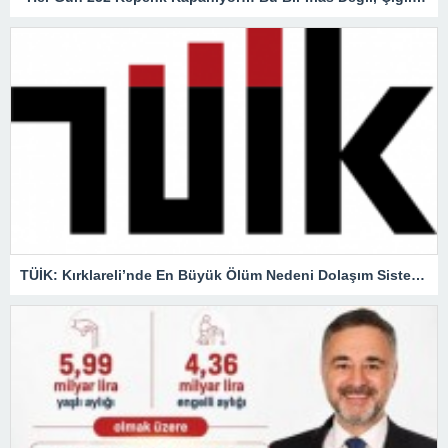
TÜİK: Kırklareli’nde En Büyük Ölüm Nedeni Dolaşım Sistemi Hastalıkları