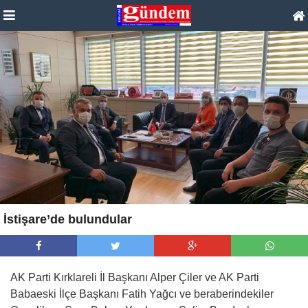
İstişare’de bulundular
AK Parti Kırklareli İl Başkanı Alper Çiler ve AK Parti
Babaeski İlçe Başkanı Fatih Yağcı ve beraberindekiler