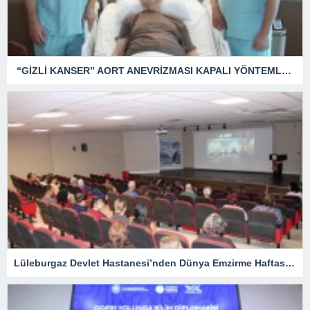
“GİZLİ KANSER” AORT ANEVRİZMASI KAPALI YÖNTEMLE TEDAVİ EDİLDİ
Lüleburgaz Devlet Hastanesi’nden Dünya Emzirme Haftası Katılımı