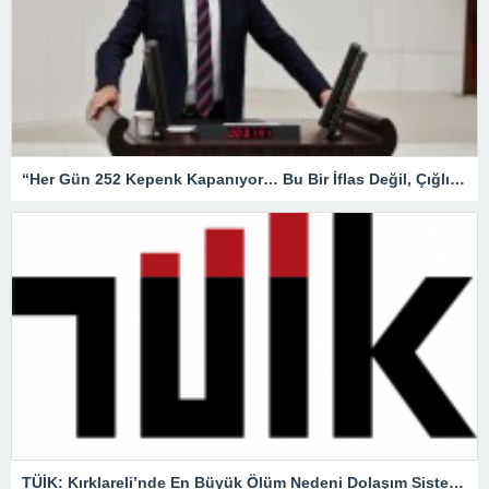
“Her Gün 252 Kepenk Kapanıyor… Bu Bir İflas Değil, Çığlıktır!”
TÜİK: Kırklareli’nde En Büyük Ölüm Nedeni Dolaşım Sistemi Hastalıkları