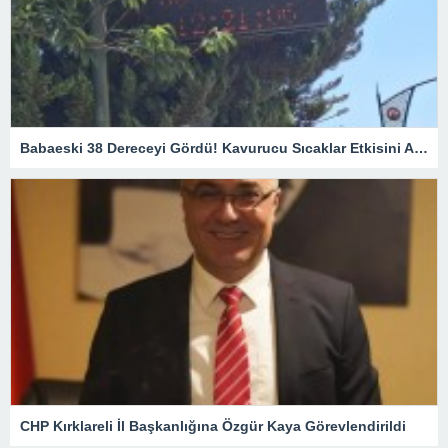
Babaeski 38 Dereceyi Gördü! Kavurucu Sıcaklar Etkisini Artırıyor
CHP Kırklareli İl Başkanlığına Özgür Kaya Görevlendirildi