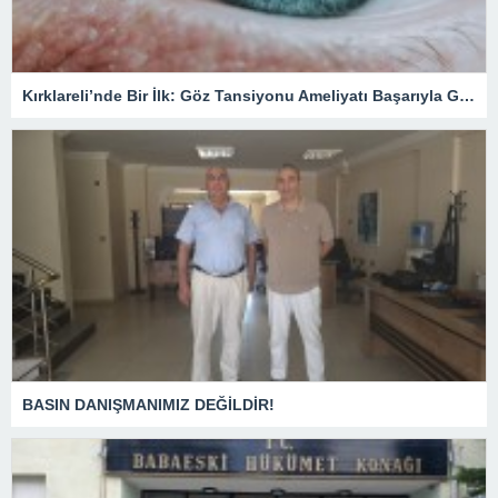
Kırklareli’nde Bir İlk: Göz Tansiyonu Ameliyatı Başarıyla Gerçekleştirildi
BASIN DANIŞMANIMIZ DEĞİLDİR!