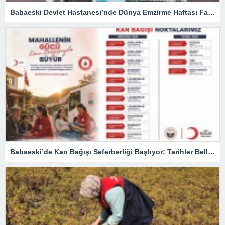
Babaeski Devlet Hastanesi’nde Dünya Emzirme Haftası Farkındalığı
Babaeski’de Kan Bağışı Seferberliği Başlıyor: Tarihler Belli Oldu