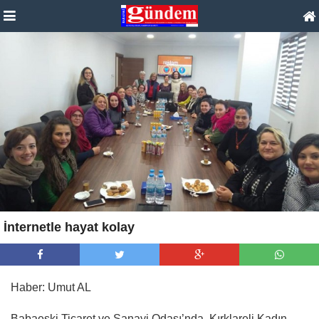
İnternetle hayat kolay
Haber: Umut AL
Babaeski Ticaret ve Sanayi Odası’nda, Kırklareli Kadın