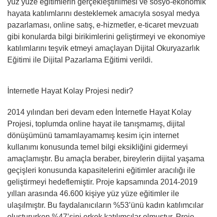
yüz yüze eğitimlerin gerçekleştirilmesi ve sosyo-ekonomik
hayata katılımlarını desteklemek amacıyla sosyal medya
pazarlaması, online satış, e-hizmetler, e-ticaret mevzuatı
gibi konularda bilgi birikimlerini geliştirmeyi ve ekonomiye
katılımlarını teşvik etmeyi amaçlayan Dijital Okuryazarlık
Eğitimi ile Dijital Pazarlama Eğitimi verildi.
İnternetle Hayat Kolay Projesi nedir?
2014 yılından beri devam eden İnternetle Hayat Kolay
Projesi, toplumda online hayat ile tanışmamış, dijital
dönüşümünü tamamlayamamış kesim için internet
kullanımı konusunda temel bilgi eksikliğini gidermeyi
amaçlamıştır. Bu amaçla beraber, bireylerin dijital yaşama
geçişleri konusunda kapasitelerini eğitimler aracılığı ile
geliştirmeyi hedeflemiştir. Proje kapsamında 2014-2019
yılları arasında 46.600 kişiye yüz yüze eğitimler ile
ulaşılmıştır. Bu faydalanıcıların %53’ünü kadın katılımcılar
oluştururken %47’sini erkek katılımcılar olmuştur. Proje