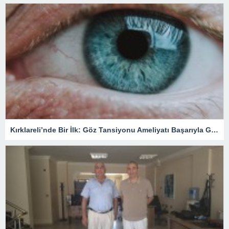
Kırklareli’nde Bir İlk: Göz Tansiyonu Ameliyatı Başarıyla Gerçekleştirildi