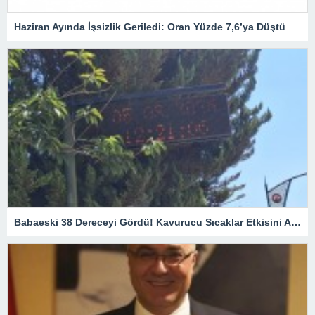
Haziran Ayında İşsizlik Geriledi: Oran Yüzde 7,6’ya Düştü
Babaeski 38 Dereceyi Gördü! Kavurucu Sıcaklar Etkisini Artırıyor