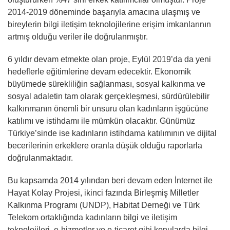
2014-2019 döneminde başarıyla amacına ulaşmış ve
bireylerin bilgi iletişim teknolojilerine erişim imkanlarının
artmış olduğu veriler ile doğrulanmıştır.
6 yıldır devam etmekte olan proje, Eylül 2019’da da yeni
hedeflerle eğitimlerine devam edecektir. Ekonomik
büyümede sürekliliğin sağlanması, sosyal kalkınma ve
sosyal adaletin tam olarak gerçekleşmesi, sürdürülebilir
kalkınmanın önemli bir unsuru olan kadınların işgücüne
katılımı ve istihdamı ile mümkün olacaktır. Günümüz
Türkiye’sinde ise kadınların istihdama katılımının ve dijital
becerilerinin erkeklere oranla düşük olduğu raporlarla
doğrulanmaktadır.
Bu kapsamda 2014 yılından beri devam eden İnternet ile
Hayat Kolay Projesi, ikinci fazında Birleşmiş Milletler
Kalkınma Programı (UNDP), Habitat Derneği ve Türk
Telekom ortaklığında kadınların bilgi ve iletişim
teknolojileri, e-hizmetler ve e-ticaret gibi konularda bilgi